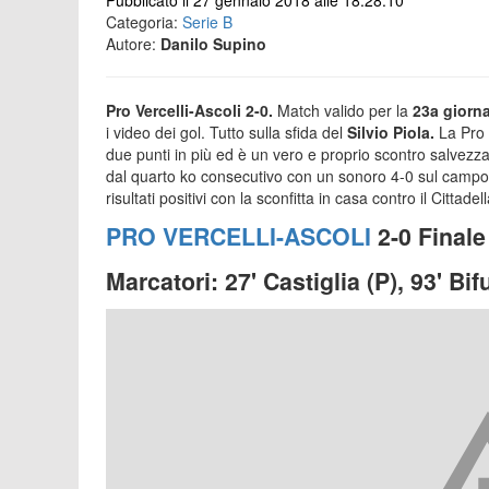
Pubblicato il 27 gennaio 2018 alle 18:28:10
Categoria:
Serie B
Autore:
Danilo Supino
Pro Vercelli-Ascoli 2-0.
Match valido per la
23a giorna
i video dei gol. Tutto sulla sfida del
Silvio Piola.
La Pro V
due punti in più ed è un vero e proprio scontro salvezza 
dal quarto ko consecutivo con un sonoro 4-0 sul campo del
risultati positivi con la sconfitta in casa contro il Cittadel
PRO VERCELLI-ASCOLI
2-0 Finale
Marcatori: 27' Castiglia (P), 93' Bif