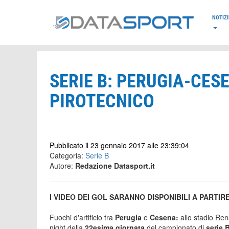
*/
NOTIZI
SERIE B: PERUGIA-CES
PIROTECNICO
Pubblicato il 23 gennaio 2017 alle 23:39:04
Categoria:
Serie B
Autore:
Redazione Datasport.it
I VIDEO DEI GOL SARANNO DISPONIBILI A PART
Fuochi d'artificio tra
Perugia
e
Cesena:
allo stadio Ren
night della
22esima giornata
del campionato di
serie 