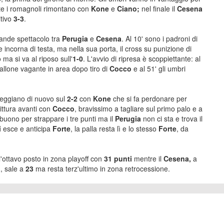
lte i romagnoli rimontano con
Kone
e
Ciano;
nel finale il
Cesena
itivo
3-3
.
ande spettacolo tra
Perugia
e
Cesena
. Al 10' sono i padroni di
e incorna di testa, ma nella sua porta, il cross su punizione di
 ma si va al riposo sull'
1-0
. L'avvio di ripresa è scoppiettante: al
allone vagante in area dopo tiro di
Cocco
e al 51' gli umbri
reggiano di nuovo sul
2-2
con
Kone
che si fa perdonare per
ittura avanti con
Cocco
, bravissimo a tagliare sul primo palo e a
buono per strappare i tre punti ma il
Perugia
non ci sta e trova il
i
esce e anticipa
Forte
, la palla resta lì e lo stesso
Forte
, da
l'ottavo posto in zona playoff con
31 punti
mentre il
Cesena,
a
a
, sale a
23
ma resta terz'ultimo in zona retrocessione.