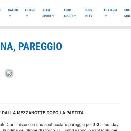
E
CALCIO
ESTERO
ALTRI
LIBRI
SPORT
LOTTERIA
COL
SPORT
SPORT
IN TV
CON 
ENA, PAREGGIO
IRE DALLA MEZZANOTTE DOPO LA PARTITA
ato Curi finisce con uno spettacolare pareggio per
3-3
il monday
B
, la prima del girone di ritorno. Gli umbri vanno in vantaggio per