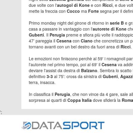
due volte con l'
autogol di Kone
e con
Ricci
, e due vo
mette la freccia con
Cocco
ma
Forte
segna per il defin
Primo monday night del girone di ritorno in
serie B
e gr
casa a passare in vantaggio con l'
autorete di Kone
ch
Guberti
. Il
Perugia
preme e sfiora più volte il raddoppio
47' pareggia il
Cesena
con
Ciano
che concretizza un p
tornano avanti con un bel destro da fuori area di
Ricci
.
Le emozioni non finiscono perchè al 59' i romagnoli pa
l'autorete nel primo tempo, poi al 69' il
Cesena
va addir
deviare l'assist da destra di
Balzano
. Sembra lo scatto 
definitivo
3-3
al 75': cross da sinistra di
Guberti
,
Agazz
terra, insacca.
In classifica il
Perugia
, che non vince da 4 gare, sale al
sorpresa ai quarti di
Coppa Italia
dove sfiderà la
Rom
';