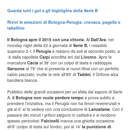
Guarda tutti i gol e gli highlights della Serie B
Rivivi le emozioni di Bologna-Perugia: cronaca, pagelle e
tabellino
Il Bologna apre il 2015 con una vittoria
. Al
Dall'Ara
, nel
monday night della 22.a giornata di
Serie B,
i rossoblù
superano 2-1 il
Perugia
e restano da soli al secondo posto, a
-6 dalla capolista
Carpi
sconfitta ieri dal
Livorno
. Apre le
marcature
Cacia
al 38' con un colpo di testa e raddoppia
Sansone
al 79' che si presenta ai nuovi tifosi con un perfetto
calcio piazzato: inutile la rete all'85' di
Taddei
, il Grifone alza
bandiera bianca.
Pubblico delle grandi occasioni per un sfida dal sapore di Serie
A:
il Bologna non vuole perdere tempo
e prova subito a
prendere l’iniziativa, ma il Perugia non ha timori reverenziali e
già al 6’ si fa vedere con una conclusione di
Lanzafame
. Con il
passare dei minuti i grifoni salgono in cattedra e si rendono
spesso pericolosi:
Falcinelli
manca una ghiotta occasione
all’8’ (colpo di testa sul fondo), poi al 14’
la punizione di