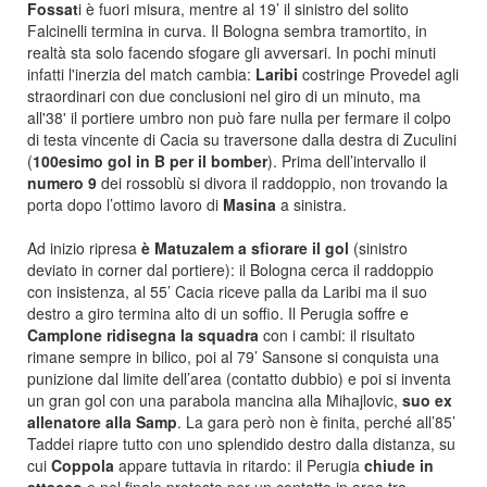
Fossat
i è fuori misura, mentre al 19’ il sinistro del solito
Falcinelli termina in curva. Il Bologna sembra tramortito, in
realtà sta solo facendo sfogare gli avversari. In pochi minuti
infatti l'inerzia del match cambia:
Laribi
costringe Provedel agli
straordinari con due conclusioni nel giro di un minuto, ma
all'38' il portiere umbro non può fare nulla per fermare il colpo
di testa vincente di Cacia su traversone dalla destra di Zuculini
(
100esimo gol in B per il bomber
). Prima dell’intervallo il
numero 9
dei rossoblù si divora il raddoppio, non trovando la
porta dopo l’ottimo lavoro di
Masina
a sinistra.
Ad inizio ripresa
è Matuzalem a sfiorare il gol
(sinistro
deviato in corner dal portiere): il Bologna cerca il raddoppio
con insistenza, al 55’ Cacia riceve palla da Laribi ma il suo
destro a giro termina alto di un soffio. Il Perugia soffre e
Camplone ridisegna la squadra
con i cambi: il risultato
rimane sempre in bilico, poi al 79’ Sansone si conquista una
punizione dal limite dell’area (contatto dubbio) e poi si inventa
un gran gol con una parabola mancina alla Mihajlovic,
suo ex
allenatore alla Samp
. La gara però non è finita, perché all’85’
Taddei riapre tutto con uno splendido destro dalla distanza, su
cui
Coppola
appare tuttavia in ritardo: il Perugia
chiude in