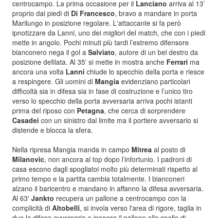
centrocampo. La prima occasione per il
Lanciano
arriva al 13’
proprio dai piedi di
Di Francesco
, bravo a mandare in porta
Marilungo in posizione regolare. L'attaccante si fa però
ipnotizzare da Lanni, uno dei migliori del match, che con i piedi
mette in angolo. Pochi minuti più tardi l’estremo difensore
bianconero nega il gol a
Salviato
, autore di un bel destro da
posizione defilata. Al 35' si mette in mostra anche
Ferrari
ma
ancora una volta
Lanni
chiude lo specchio della porta e riesce
a respingere. Gli uomini di
Mangia
evidenziano particolari
difficoltà sia in difesa sia in fase di costruzione e l’unico tiro
verso lo specchio della porta avversaria arriva pochi istanti
prima del riposo con
Petagna
, che cerca di sorprendere
Casadei
con un sinistro dal limite ma il portiere avversario si
distende e blocca la sfera.
Nella ripresa Mangia manda in campo
Mitrea
al posto di
Milanovic
, non ancora al top dopo l’infortunio. I padroni di
casa escono dagli spogliatoi molto più determinati rispetto al
primo tempo e la partita cambia totalmente. I bianconeri
alzano il baricentro e mandano in affanno la difesa avversaria.
Al 63'
Jankto
recupera un pallone a centrocampo con la
complicità di
Altobelli
, si invola verso l'area di rigore, taglia in
due la difesa avversaria e insacca il pallone alle spalle di