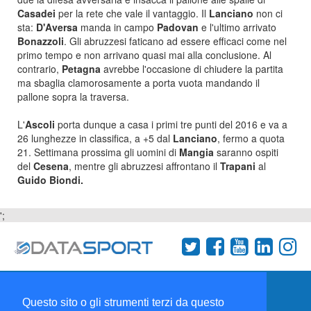
Casadei
per la rete che vale il vantaggio. Il
Lanciano
non ci
sta:
D'Aversa
manda in campo
Padovan
e l'ultimo arrivato
Bonazzoli
. Gli abruzzesi faticano ad essere efficaci come nel
primo tempo e non arrivano quasi mai alla conclusione. Al
contrario,
Petagna
avrebbe l'occasione di chiudere la partita
ma sbaglia clamorosamente a porta vuota mandando il
pallone sopra la traversa.
L'
Ascoli
porta dunque a casa i primi tre punti del 2016 e va a
26 lunghezze in classifica, a +5 dal
Lanciano
, fermo a quota
21. Settimana prossima gli uomini di
Mangia
saranno ospiti
del
Cesena
, mentre gli abruzzesi affrontano il
Trapani
al
Guido Biondi.
';
Termini e condizioni
Chi siamo
Network
Questo sito o gli strumenti terzi da questo