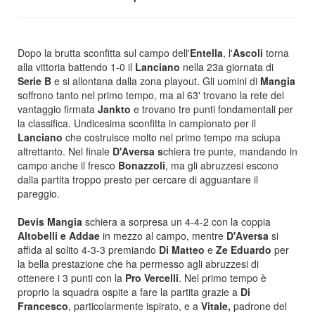
Dopo la brutta sconfitta sul campo dell'
Entella
, l'
Ascoli
torna
alla vittoria battendo 1-0 il
Lanciano
nella 23a giornata di
Serie B
e si allontana dalla zona playout. Gli uomini di
Mangia
soffrono tanto nel primo tempo, ma al 63' trovano la rete del
vantaggio firmata
Jankto
e trovano tre punti fondamentali per
la classifica. Undicesima sconfitta in campionato per il
Lanciano
che costruisce molto nel primo tempo ma sciupa
altrettanto. Nel finale
D'Aversa s
chiera tre punte, mandando in
campo anche il fresco
Bonazzoli
, ma gli abruzzesi escono
dalla partita troppo presto per cercare di agguantare il
pareggio.
Devis Mangia
schiera a sorpresa un 4-4-2 con la coppia
Altobelli e Addae
in mezzo al campo, mentre
D'Aversa
si
affida al solito 4-3-3 premiando
Di Matteo
e
Ze Eduardo
per
la bella prestazione che ha permesso agli abruzzesi di
ottenere i 3 punti con la
Pro Vercelli
. Nel primo tempo è
proprio la squadra ospite a fare la partita grazie a
Di
Francesco
, particolarmente ispirato, e a
Vitale,
padrone del