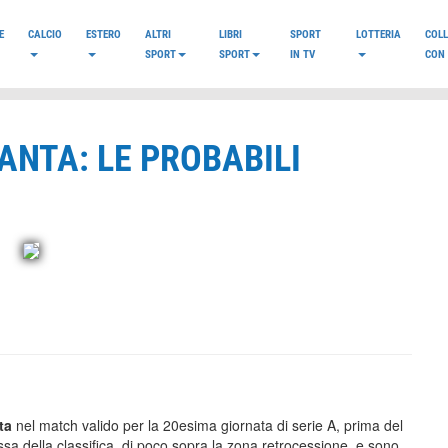
E
CALCIO
ESTERO
ALTRI
LIBRI
SPORT
LOTTERIA
COL
SPORT
SPORT
IN TV
CON 
ANTA: LE PROBABILI
nta
nel match valido per la 20esima giornata di serie A, prima del
ssa della classifica, di poco sopra la zona retrocessione, e sono