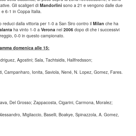
ative. Gli scaligeri di
Mandorlini
sono a 21 e vengono dalle due
 e 6-1 in Coppa Italia.
educi dalla vittoria per 1-0 a San Siro contro il
Milan
che ha
alanta
ha vinto 1-0 a
Verona
nel
2006
dopo di che i successivi
reggio, 0-0 in questo campionato.
gramma domenica alle 15:
iguez, Agostini; Sala, Tachtsidis, Hallfredsson;
loti, Campanharo, Ionita, Saviola, Nené, N. Lopez, Gomez, Fares.
iava, Del Grosso; Zappacosta, Cigarini, Carmona, Moralez;
'Alessandro, Migliaccio, Baselli, Boakye, Spinazzola, A. Gomez,