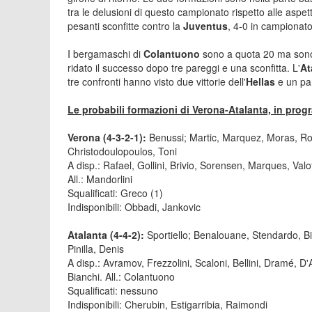
tra le delusioni di questo campionato rispetto alle aspett
pesanti sconfitte contro la
Juventus
, 4-0 in campionato
I bergamaschi di
Colantuono
sono a quota 20 ma sono r
ridato il successo dopo tre pareggi e una sconfitta. L'
At
tre confronti hanno visto due vittorie dell'
Hellas
e un pa
Le probabili formazioni di Verona-Atalanta, in pro
Verona (4-3-2-1):
Benussi; Martic, Marquez, Moras, Rodr
Christodoulopoulos, Toni
A disp.: Rafael, Gollini, Brivio, Sorensen, Marques, Va
All.: Mandorlini
Squalificati: Greco (1)
Indisponibili: Obbadi, Jankovic
Atalanta (4-4-2):
Sportiello; Benalouane, Stendardo, B
Pinilla, Denis
A disp.: Avramov, Frezzolini, Scaloni, Bellini, Dramé, D
Bianchi. All.: Colantuono
Squalificati: nessuno
Indisponibili: Cherubin, Estigarribia, Raimondi