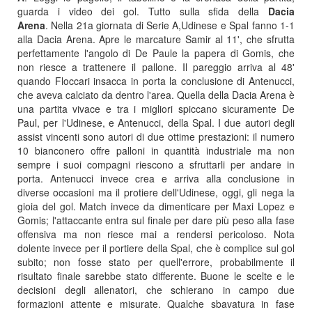
guarda i video dei gol. Tutto sulla sfida della
Dacia
Arena
. Nella 21a giornata di Serie A,Udinese e Spal fanno 1-1
alla Dacia Arena. Apre le marcature Samir al 11', che sfrutta
perfettamente l'angolo di De Paule la papera di Gomis, che
non riesce a trattenere il pallone. Il pareggio arriva al 48'
quando Floccari insacca in porta la conclusione di Antenucci,
che aveva calciato da dentro l'area. Quella della Dacia Arena è
una partita vivace e tra i migliori spiccano sicuramente De
Paul, per l'Udinese, e Antenucci, della Spal. I due autori degli
assist vincenti sono autori di due ottime prestazioni: il numero
10 bianconero offre palloni in quantità industriale ma non
sempre i suoi compagni riescono a sfruttarli per andare in
porta. Antenucci invece crea e arriva alla conclusione in
diverse occasioni ma il protiere dell'Udinese, oggi, gli nega la
gioia del gol. Match invece da dimenticare per Maxi Lopez e
Gomis; l'attaccante entra sul finale per dare più peso alla fase
offensiva ma non riesce mai a rendersi pericoloso. Nota
dolente invece per il portiere della Spal, che è complice sul gol
subito; non fosse stato per quell'errore, probabilmente il
risultato finale sarebbe stato differente. Buone le scelte e le
decisioni degli allenatori, che schierano in campo due
formazioni attente e misurate. Qualche sbavatura in fase