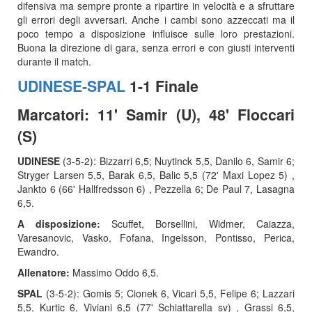
difensiva ma sempre pronte a ripartire in velocità e a sfruttare
gli errori degli avversari. Anche i cambi sono azzeccati ma il
poco tempo a disposizione influisce sulle loro prestazioni.
Buona la direzione di gara, senza errori e con giusti interventi
durante il match.
UDINESE-SPAL
1-1 Finale
Marcatori: 11' Samir (U), 48' Floccari
(S)
UDINESE
(3-5-2): Bizzarri 6,5; Nuytinck 5,5, Danilo 6, Samir 6;
Stryger Larsen 5,5, Barak 6,5, Balic 5,5 (72' Maxi Lopez 5) ,
Jankto 6 (66' Hallfredsson 6) , Pezzella 6; De Paul 7, Lasagna
6,5.
A disposizione:
Scuffet, Borsellini, Widmer, Caiazza,
Varesanovic, Vasko, Fofana, Ingelsson, Pontisso, Perica,
Ewandro.
Allenatore:
Massimo Oddo 6,5.
SPAL
(3-5-2): Gomis 5; Cionek 6, Vicari 5,5, Felipe 6; Lazzari
5,5, Kurtic 6, Viviani 6,5 (77' Schiattarella sv) , Grassi 6,5,