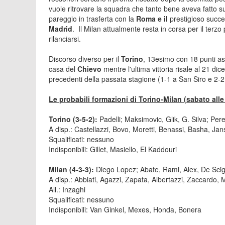
vuole ritrovare la squadra che tanto bene aveva fatto sul
pareggio in trasferta con la
Roma e il
prestigioso succ
Madrid
. Il Milan attualmente resta in corsa per il ter
rilanciarsi.
Discorso diverso per il
Torino
, 13esimo con 18 punti a
casa del
Chievo
mentre l'ultima vittoria risale al 21 di
precedenti della passata stagione (1-1 a San Siro e 2-2 
Le probabili formazioni di Torino-Milan (sabato alle
Torino (3-5-2):
Padelli; Maksimovic, Glik, G. Silva; Pe
A disp.: Castellazzi, Bovo, Moretti, Benassi, Basha, Jan
Squalificati: nessuno
Indisponibili: Gillet, Masiello, El Kaddouri
Milan (4-3-3):
Diego Lopez; Abate, Rami, Alex, De Scigl
A disp.: Abbiati, Agazzi, Zapata, Albertazzi, Zaccardo,
All.: Inzaghi
Squalificati: nessuno
Indisponibili: Van Ginkel, Mexes, Honda, Bonera