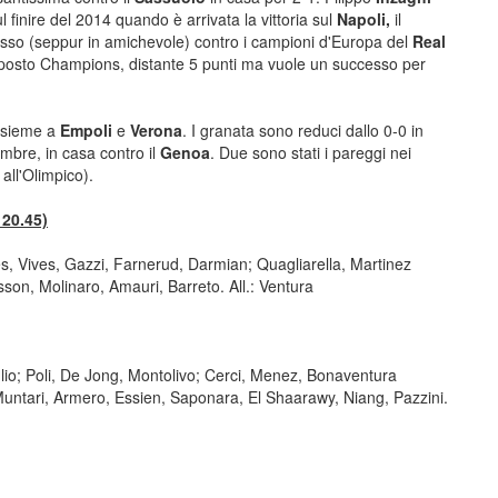
 finire del 2014 quando è arrivata la vittoria sul
Napoli,
il
esso (seppur in amichevole) contro i campioni d'Europa del
Real
zo posto Champions, distante 5 punti ma vuole un successo per
ssieme a
Empoli
e
Verona
. I granata sono reduci dallo 0-0 in
cembre, in casa contro il
Genoa
. Due sono stati i pareggi nei
all'Olimpico).
 20.45)
res, Vives, Gazzi, Farnerud, Darmian; Quagliarella, Martinez
sson, Molinaro, Amauri, Barreto. All.: Ventura
io; Poli, De Jong, Montolivo; Cerci, Menez, Bonaventura
 Muntari, Armero, Essien, Saponara, El Shaarawy, Niang, Pazzini.