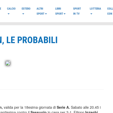
E
CALCIO
ESTERO
ALTRI
LIBRI
SPORT
LOTTERIA
COL
SPORT
SPORT
IN TV
CON 
, LE PROBABILI
an,
valida per la 18esima giornata di
Serie A.
Sabato alle 20.45 i
santissima contro il
Sassuolo
in casa per 2-1. Filippo
Inzaghi