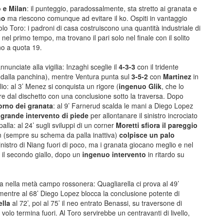
o e Milan
: il punteggio, paradossalmente, sta stretto ai granata e
no
ma riescono comunque ad evitare il ko. Ospiti in vantaggio
solo Toro: i padroni di casa costruiscono una quantità industriale di
nel primo tempo, ma trovano il pari solo nel finale con il solito
no a quota 19.
nciate alla vigilia: Inzaghi sceglie il
4-3-3
con il tridente
 dalla panchina), mentre Ventura punta sul
3-5-2
con
Martinez
in
io: al 3’ Menez si conquista un rigore (
ingenuo Glik
, che lo
are dal dischetto con una conclusione sotto la traversa. Dopo
torno dei granata
: al 9’ Farnerud scalda le mani a Diego Lopez
grande intervento di piede
per allontanare il sinistro incrociato
alla: al 24’ sugli sviluppi di un corner
Moretti sfiora il pareggio
n (sempre su schema da palla inattiva)
colpisce un palo
inistro di Niang fuori di poco, ma i granata giocano meglio e nel
 il secondo giallo, dopo un
ingenuo intervento
in ritardo su
rsa nella metà campo rossonera: Quagliarella ci prova al 49’
 mentre al 68’ Diego Lopez blocca la conclusione potente di
lla
al 72’, poi al 75’ il neo entrato Benassi, su traversone di
olo termina fuori. Al Toro servirebbe un centravanti di livello,