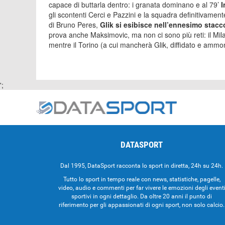
capace di buttarla dentro: i granata dominano e al 79’
I
gli scontenti Cerci e Pazzini e la squadra definitivamente 
di Bruno Peres,
Glik si esibisce nell’ennesimo stac
prova anche Maksimovic, ma non ci sono più reti: il Milan 
mentre il Torino (a cui mancherà Glik, diffidato e ammon
';
DATASPORT
Dal 1995, DataSport racconta lo sport in diretta, 24h su 24h.
Tutto lo sport in tempo reale con news, statistiche, pagelle,
video, audio e commenti per far vivere le emozioni degli event
sportivi in ogni dettaglio. Da oltre 20 anni il punto di
riferimento per gli appassionati di ogni sport, non solo calcio.