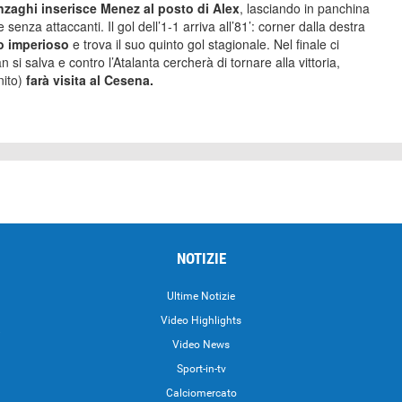
nzaghi inserisce Menez al posto di Alex
, lasciando in panchina
senza attaccanti. Il gol dell’1-1 arriva all’81’: corner dalla destra
co imperioso
e trova il suo quinto gol stagionale. Nel finale ci
si salva e contro l’Atalanta cercherà di tornare alla vittoria,
ito)
farà visita al Cesena.
NOTIZIE
Ultime Notizie
Video Highlights
i
Video News
Sport-in-tv
Calciomercato