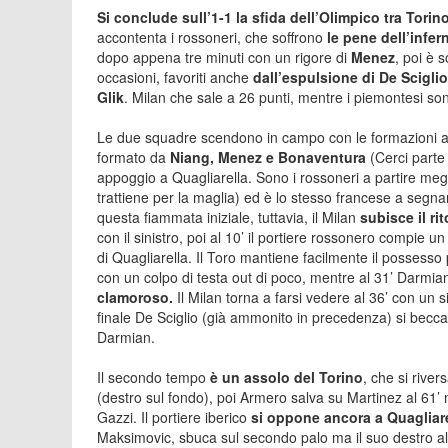
Si conclude sull’1-1 la sfida dell’Olimpico tra Torin
accontenta i rossoneri, che soffrono
le pene dell’infer
dopo appena tre minuti con un rigore di
Menez
, poi è 
occasioni, favoriti anche
dall’espulsione di De Sciglio
Glik
. Milan che sale a 26 punti, mentre i piemontesi so
Le due squadre scendono in campo con le formazioni annu
formato da
Niang, Menez e Bonaventura
(Cerci parte
appoggio a Quagliarella. Sono i rossoneri a partire megl
trattiene per la maglia) ed è lo stesso francese a segn
questa fiammata iniziale, tuttavia, il Milan
subisce il ri
con il sinistro, poi al 10’ il portiere rossonero compie un
di Quagliarella. Il Toro mantiene facilmente il possesso p
con un colpo di testa out di poco, mentre al 31’ Darmia
clamoroso.
Il Milan torna a farsi vedere al 36’ con un s
finale De Sciglio (già ammonito in precedenza) si becca
Darmian.
Il secondo tempo
è un assolo del Torino
, che si rive
(destro sul fondo), poi Armero salva su Martinez al 61’
Gazzi. Il portiere iberico
si oppone ancora a Quagliare
Maksimovic, sbuca sul secondo palo ma il suo destro al v