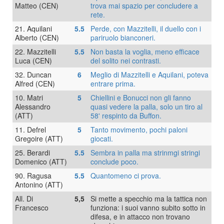
Matteo (CEN)
trova mai spazio per concludere a
rete.
21. Aquilani
5.5
Perde, con Mazzitelli, il duello con i
Alberto (CEN)
pariruolo bianconeri.
22. Mazzitelli
5.5
Non basta la voglia, meno efficace
Luca (CEN)
del solito nei contrasti.
32. Duncan
6
Meglio di Mazzitelli e Aquilani, poteva
Alfred (CEN)
entrare prima.
10. Matri
5
Chiellini e Bonucci non gli fanno
Alessandro
quasi vedere la palla, solo un tiro al
(ATT)
58' respinto da Buffon.
11. Defrel
5
Tanto movimento, pochi paloni
Gregoire (ATT)
giocati.
25. Berardi
5.5
Sembra in palla ma strinmgi stringi
Domenico (ATT)
conclude poco.
90. Ragusa
5.5
Quantomeno ci prova.
Antonino (ATT)
All. Di
5,5
Si mette a specchio ma la tattica non
Francesco
funziona: i suoi vanno subito sotto in
difesa, e in attacco non trovano