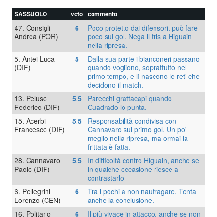
SASSUOLO
voto
commento
47. Consigli
6
Poco protetto dai difensori, può fare
Andrea (POR)
poco sui gol. Nega il tris a Higuain
nella ripresa.
5. Antei Luca
5
Dalla sua parte i bianconeri passano
(DIF)
quando vogliono, soprattutto nel
primo tempo, e lì nascono le reti che
decidono il match.
13. Peluso
5.5
Parecchi grattacapi quando
Federico (DIF)
Cuadrado lo punta.
15. Acerbi
5.5
Responsabilità condivisa con
Francesco (DIF)
Cannavaro sul primo gol. Un po'
meglio nella ripresa, ma ormai la
frittata è fatta.
28. Cannavaro
5.5
In difficoltà contro Higuain, anche se
Paolo (DIF)
in qualche occasione riesce a
contrastarlo
6. Pellegrini
6
Tra i pochi a non naufragare. Tenta
Lorenzo (CEN)
anche la conclusione.
16. Politano
6
Il più vivace in attacco, anche se non