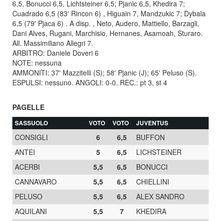
6,5, Bonucci 6,5, Lichtsteiner 6,5; Pjanic 6,5, Khedira 7;
Cuadrado 6,5 (83' Rincon 6) , Higuain 7, Mandzukic 7; Dybala
6,5 (79' Pjaca 6) . A disp. , Neto, Audero, Mattiello, Barzagli,
Dani Alves, Rugani, Marchisio, Hernanes, Asamoah, Sturaro.
All. Massimiliano Allegri 7.
ARBITRO: Daniele Doveri 6
NOTE: nessuna
AMMONITI: 37' Mazzitelli (S); 58' Pjanic (J); 65' Peluso (S).
ESPULSI: nessuno. ANGOLI: 0-0. REC.: pt 3, st 4
PAGELLE
SASSUOLO
VOTO
VOTO
JUVENTUS
CONSIGLI
6
6,5
BUFFON
ANTEI
5
6,5
LICHSTEINER
ACERBI
5,5
6,5
BONUCCI
CANNAVARO
5,5
6,5
CHIELLINI
PELUSO
5,5
6,5
ALEX SANDRO
AQUILANI
5,5
7
KHEDIRA