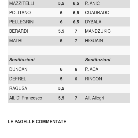
MAZZITELLI
5,5
6,5
PJANIC
POLITANO
6
6,5
CUADRADO
PELLEGRINI
6
6,5
DYBALA
BERARDI
5,5
7
MANDZUKIC
MATRI
5
7
HIGUAIN
Sostituzioni
Sostituzioni
DUNCAN
6
6
PJACA
DEFREL
5
6
RINCON
RAGUSA
5,5
All. Di Francesco
5,5
7
All. Allegri
LE PAGELLE COMMENTATE