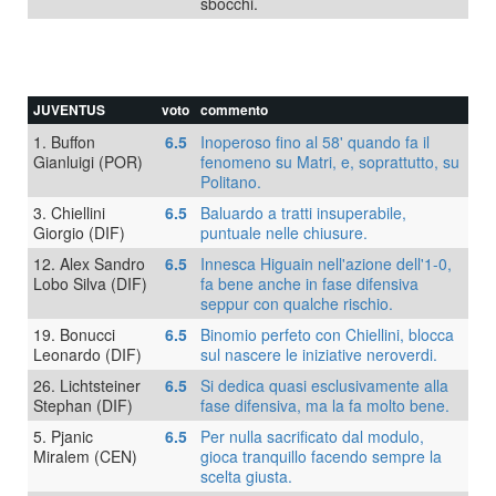
sbocchi.
JUVENTUS
voto
commento
1. Buffon
6.5
Inoperoso fino al 58' quando fa il
Gianluigi (POR)
fenomeno su Matri, e, soprattutto, su
Politano.
3. Chiellini
6.5
Baluardo a tratti insuperabile,
Giorgio (DIF)
puntuale nelle chiusure.
12. Alex Sandro
6.5
Innesca Higuain nell'azione dell'1-0,
Lobo Silva (DIF)
fa bene anche in fase difensiva
seppur con qualche rischio.
19. Bonucci
6.5
Binomio perfeto con Chiellini, blocca
Leonardo (DIF)
sul nascere le iniziative neroverdi.
26. Lichtsteiner
6.5
Si dedica quasi esclusivamente alla
Stephan (DIF)
fase difensiva, ma la fa molto bene.
5. Pjanic
6.5
Per nulla sacrificato dal modulo,
Miralem (CEN)
gioca tranquillo facendo sempre la
scelta giusta.