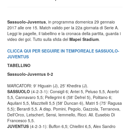
Sassuolo-Juventus
, in programma domenica 29 gennaio
2017 alle ore 15. Match valido per la 22a giornata di Serie A.
Leggi le pagelle, il tabellino e la cronaca della partita, guarda i
video dei gol. Tutto sulla sfida del
Mapei Stadium
.
CLICCA QUI PER SEGUIRE IN TEMPOREALE SASSUOLO-
JUVENTUS
TABELLINO
Sassuolo-Juventus 0-2
MARCATORI: 9' Higuain (J), 25' Khedira (J).
SASSUOLO
(4-2-3-1): Consigli 6; Antei 5, Peluso 5,5, Acerbi
5,5, Cannavaro 5,5; Pellegrini 6 (58' Defrel 5), Politano 6;
Aquilani 5,5, Mazzitelli 5,5 (58' Duncan 6), Matri 5 (75' Ragusa
5,5); Berardi 5,5. A disp. Pomini, Pegolo, Gazzola, Terranova,
Dell'Orco, Letschert, Sensi, Iemmello, Ricci. All. Eusebio Di
Francesco 5,5.
JUVENTUS
(4-2-3-1): Buffon 6,5; Chiellini 6,5, Alex Sandro