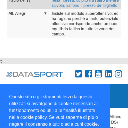
Paulo (ATT)
nella ripresa, colpito tra l'altro mentre
scivola, valfono il prezzo del biglietto.
All. Allegri
7
Insiste sul modulo superoffensivo, ed
ha ragione perchè a tanto potenziale
offensivo corrisponde anche un buon
equilibrio tattico in tutte le zone del
campo.
';
Termini e condizioni
Chi siamo
Network
Questo sito o gli strumenti terzi da questo
Collabora con noi
utilizzati si avvalgono di cookie necessari al
funzionamento ed utili alle finalità illustrate
Copyright 1995-2026 ©
Wise Srl
Via Palmanova 8 20132 Milano
nella cookie policy. Se vuoi saperne di più o
Italia - P. IVA 09072090963 | ISSN: 2499-2925 (DataSport DS)
negare il consenso a tutti o ad alcuni cookie,
Informazioni e richieste di pubblicità:
Commerciale
| Direttore