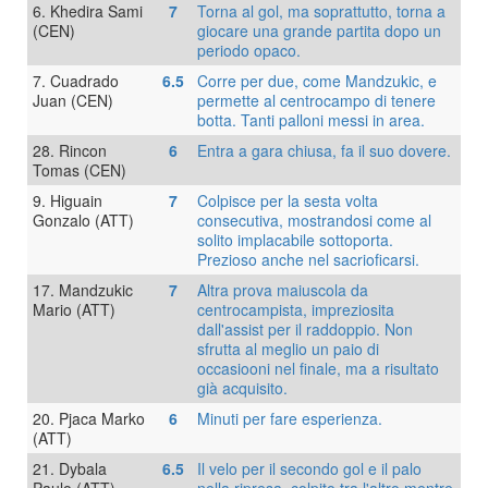
6. Khedira Sami
7
Torna al gol, ma soprattutto, torna a
(CEN)
giocare una grande partita dopo un
periodo opaco.
7. Cuadrado
6.5
Corre per due, come Mandzukic, e
Juan (CEN)
permette al centrocampo di tenere
botta. Tanti palloni messi in area.
28. Rincon
6
Entra a gara chiusa, fa il suo dovere.
Tomas (CEN)
9. Higuain
7
Colpisce per la sesta volta
Gonzalo (ATT)
consecutiva, mostrandosi come al
solito implacabile sottoporta.
Prezioso anche nel sacrioficarsi.
17. Mandzukic
7
Altra prova maiuscola da
Mario (ATT)
centrocampista, impreziosita
dall'assist per il raddoppio. Non
sfrutta al meglio un paio di
occasiooni nel finale, ma a risultato
già acquisito.
20. Pjaca Marko
6
Minuti per fare esperienza.
(ATT)
21. Dybala
6.5
Il velo per il secondo gol e il palo