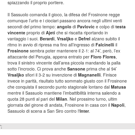
spiazzando il proprio portiere.
Il Sassuolo comanda il gioco, la difesa del Frosinone regge
comunque l’urto e i ciociari passano ancora negli ultimi venti
secondi del primo tempo:
angolo
di
Pavlovic
e colpo di
testa
vincente
proprio di
Ajeti
che si riscatta riportando in
vantaggio i suoi.
Berardi
,
Vrsaljko
e
Defrel
alzano subi
to il
ritmo in avvio di ri
presa ma fino all’ingresso di
Falcinelli
il
Frosinone
sembra poter mantenere il 2-1: al 74’, però, l’ex
attaccante del Perugia, appena entrato per
Floro Flores
,
trova il sinistro vincente dall’area piccola mandando la palla
sotto l’incrocio. Ci prova anche
Sansone
prima che al 94’
Vrsaljko
sfiori il 3-2 su invenzione di
Magnanelli
. Finisce
invece in parità, risultato tutto sommato giusto con il Frosinone
che conquista il secondo punto stagionale lontano dal
Matusa
mentre il Sassuolo mantiene l’imbattibilità interna salendo a
quota 28 punti al pari del
Milan
. Nel prossimo turno, ultim
giornata del girone di andata, Frosinone in casa con il
Napoli
,
Sassuolo di scena a San Siro contro l'
Inter
.
';