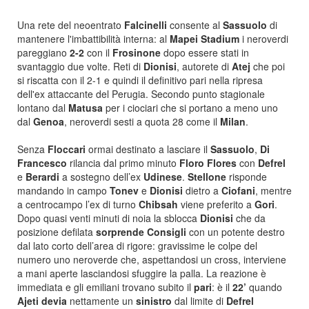
Una rete del neoentrato
Falcinelli
consente al
Sassuolo
di
mantenere l'imbattibilità intern
a: al
Mapei
Stadium
i neroverdi
pareggiano
2-2
con il
Frosinone
dopo essere stati in
svantaggio due volte. Reti di
Dionisi
, autorete di
Atej
che poi
si riscatta con il 2-1 e quindi il definitivo pari nella ripresa
dell'ex attaccante del Perugia. Secondo punto stagionale
lontano dal
Matusa
per i ciociari che si portano a meno uno
dal
Genoa
, neroverdi sesti a quota 28 come il
Milan
.
Senza
Floccari
ormai destinato a lasciare il
Sassuolo
,
Di
Francesco
rilancia dal primo minuto
Floro
Flores
con
Defrel
e
Berardi
a sostegno d
ell’ex
Udinese
.
Stellone
risponde
mandando in campo
Tonev
e
Dionisi
dietro a
Ciofani
, mentre
a
centro
campo l’ex di turno
Chibsah
viene preferito a
Gori
.
Dopo quasi venti minuti di noia la sblocca
Dionisi
che da
posizione defilata
sorprende
Consigli
con un potente destro
dal lato corto
dell’area di rigore: gravissime le colpe del
numero uno neroverde che, aspettandosi un cross, interviene
a mani aperte lasciandosi sfuggire la palla. La reazione è
immediata e gli emiliani trovano subito il
pari
: è il
22’
quando
Ajeti
devia
nettamen
te un
sinistro
dal li
mite di
Defrel