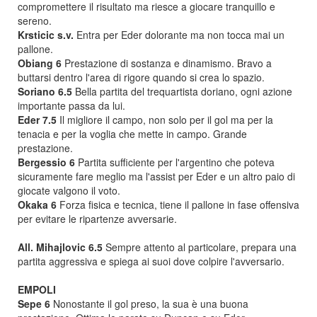
compromettere il risultato ma riesce a giocare tranquillo e
sereno.
Krsticic s.v.
Entra per Eder dolorante ma non tocca mai un
pallone.
Obiang 6
Prestazione di sostanza e dinamismo. Bravo a
buttarsi dentro l'area di rigore quando si crea lo spazio.
Soriano 6.5
Bella partita del trequartista doriano, ogni azione
importante passa da lui.
Eder 7.5
Il migliore il campo, non solo per il gol ma per la
tenacia e per la voglia che mette in campo. Grande
prestazione.
Bergessio 6
Partita sufficiente per l'argentino che poteva
sicuramente fare meglio ma l'assist per Eder e un altro paio di
giocate valgono il voto.
Okaka 6
Forza fisica e tecnica, tiene il pallone in fase offensiva
per evitare le ripartenze avversarie.
All. Mihajlovic 6.5
Sempre attento al particolare, prepara una
partita aggressiva e spiega ai suoi dove colpire l'avversario.
EMPOLI
Sepe 6
Nonostante il gol preso, la sua è una buona