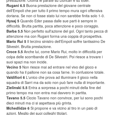
prestazione. Ottima le parate su Duncan e su Eder.
Rugani 6.5
Buona prestazione del giovane centrale
dell'Empoli che per tutto il primo tempo mura ogni offensiva
doriana. Se non ci fosse stato lui non sarebbe finita solo 1-0.
Hysaj 5
Quando Eder passa dalle sue parti è sempre in
difficoltà. Brutta partita, poca attenzione e poco coraggio.
Barba 5.5
Non perfetto sull'azione del gol. Ogni tanto pecca di
attenzione ma con Rugani forma una coppia di prospettiva.
Mario Rui 5
Il terzino sinistro dell'Empoli soffre tantissimo De
Silvestri. Brutta prestazione.
Croce 5.5
Anche lui, come Mario Rui, molto in difficoltà per
colpa delle scorribande di De Silvestri. Poi riesce a trovare i
suoi spazi ma non incide.
Vecino 5
Non riesce mai ad entrare nel vivo del gioco e
quando ha il pallone non sa cosa farne. In confusione totale.
Valdifiori 6
L'unico che prova ad illuminare il gioco nella
squadra di Sarri ma da solo non può fare nulla di importante.
Zielinski 5.5
Entra a sorpresa a pochi minuti della fine del
primo tempo ma non entra mai davvero in partita.
Tavano 5.5
Ciccio Tavano non convince, per lui sono pochi
dieci minuti ma ci si aspettava più grinta.
Mchedlidze 6
Si propone e va vicino al tiro in un paio di
azioni. Meglio dei suoi colleghi titolari.