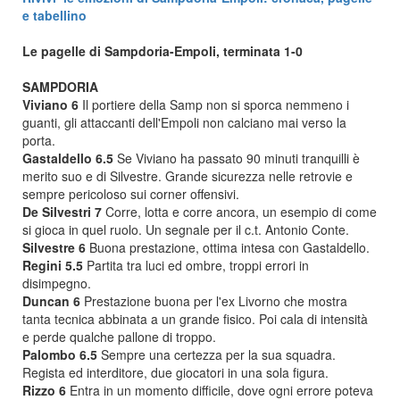
e tabellino
Le pagelle di Sampdoria-Empoli, terminata 1-0
SAMPDORIA
Viviano 6
Il portiere della Samp non si sporca nemmeno i
guanti, gli attaccanti dell'Empoli non calciano mai verso la
porta.
Gastaldello 6.5
Se Viviano ha passato 90 minuti tranquilli è
merito suo e di Silvestre. Grande sicurezza nelle retrovie e
sempre pericoloso sui corner offensivi.
De Silvestri 7
Corre, lotta e corre ancora, un esempio di come
si gioca in quel ruolo. Un segnale per il c.t. Antonio Conte.
Silvestre 6
Buona prestazione, ottima intesa con Gastaldello.
Regini 5.5
Partita tra luci ed ombre, troppi errori in
disimpegno.
Duncan 6
Prestazione buona per l'ex Livorno che mostra
tanta tecnica abbinata a un grande fisico. Poi cala di intensità
e perde qualche pallone di troppo.
Palombo 6.5
Sempre una certezza per la sua squadra.
Regista ed interditore, due giocatori in una sola figura.
Rizzo 6
Entra in un momento difficile, dove ogni errore poteva