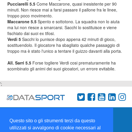
Pucciarelli 5.5
Come Maccarone, quasi inesistente per 90
minuti. Non riesce mai a farsi passare il pallone fra le linee,
troppo poco movimento.
Maccarone 5.5
Spento e sottotono. La squadra non lo aiuta
ma lui non riesce a smarcarsi. Sacchi lo sostituisce e viene
fischiato dai suoi ex tifosi.
Verdi 5
Sacchi lo punisce dopo appena 42 minuti di gioco,
sostituendolo. Il giocatore ha sbagliato qualche passaggio di
troppo ma è stato l'unico a tentare il guizzo davanti alla porta.
All. Sarri 5.5
Forse togliere Verdi cosi prematuramente ha
scombinato gli animi dei suoi gicoatori, un errore evitabile.
';
Termini e condizioni
Chi siamo
Network
Questo sito o gli strumenti terzi da questo
Collabora con noi
utilizzati si avvalgono di cookie necessari al