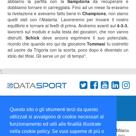
abbiamo la partita con la
Sampdoria
da recuperare e
dobbiamo tornare in carreggiata. Fino ad un mese fa eravamo
la rivelazione e avevamo fatto bene in
Champions
, non siamo
quelli visti con l'Atalanta. Lavoreremo per trovare il nostro
equilibrio e tornare ai livelli di prima. Andremo avanti sul
4-3-3
,
lavorerò sul modulo e sulla testa dei giocatori, che non vanno
distrutti.
Schick
deve ancora esprimere il suo potenziale,
ricordo che quando ero qui da giocatore
Tommasi
fu costretto
ad uscire da Trigoria con la scorta, poco dopo è diventato un
idolo dei tifosi. Gli serve un po' di tempo".
';
Termini e condizioni
Chi siamo
Network
Questo sito o gli strumenti terzi da questo
Collabora con noi
utilizzati si avvalgono di cookie necessari al
funzionamento ed utili alle finalità illustrate
Copyright 1995-2026 ©
Wise Srl
Via Palmanova 8 20132 Milano
nella cookie policy. Se vuoi saperne di più o