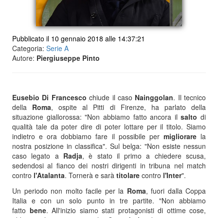
Pubblicato il 10 gennaio 2018 alle 14:37:21
Categoria:
Serie A
Autore:
Piergiuseppe Pinto
Eusebio Di Francesco
chiude il caso
Nainggolan
. Il tecnico
della
Roma
, ospite al Pitti di Firenze, ha parlato della
situazione giallorossa: "Non abbiamo fatto ancora il
salto
di
qualità tale da poter dire di poter lottare per il titolo. Siamo
indietro e ora dobbiamo fare il possibile per
migliorare
la
nostra posizione in classifica". Sul belga: "Non esiste nessun
caso legato a
Radja
, è stato il primo a chiedere scusa,
sedendosi al fianco dei nostri dirigenti in tribuna nel match
contro
l'Atalanta
. Tornerà e sarà
titolare
contro
l'Inter
".
Un periodo non molto facile per la
Roma
, fuori dalla Coppa
Italia e con un solo punto in tre partite. "Non abbiamo
fatto
bene
. All'inizio siamo stati protagonisti di ottime cose,