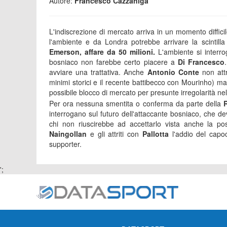
Autore:
Francesco Cazzaniga
L'indiscrezione di mercato arriva in un momento diffici
l'ambiente e da Londra potrebbe arrivare la scintilla 
Emerson, affare da 50 milioni.
L'ambiente si interroga
bosniaco non farebbe certo piacere a
Di
Francesco
avviare una trattativa. Anche
Antonio Conte
non attr
minimi storici e il recente battibecco con Mourinho) ma 
possibile blocco di mercato per presunte irregolarità ne
Per ora nessuna smentita o conferma da parte della
interrogano sul futuro dell'attaccante bosniaco, che 
chi non riuscirebbe ad accettarlo vista anche la po
Naingollan
e gli attriti con
Pallotta
l'addio del capoc
supporter.
';