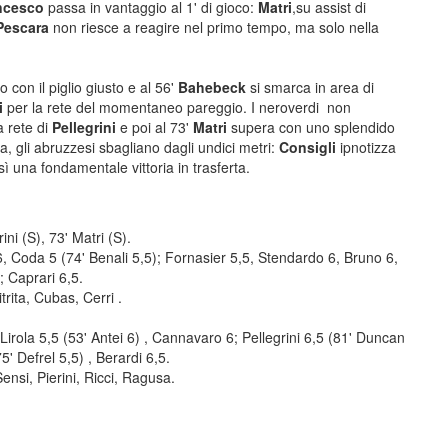
ncesco
passa in vantaggio al 1' di gioco:
Matri
,su assist di
Pescara
non riesce a reagire nel primo tempo, ma solo nella
on il piglio giusto e al 56'
Bahebeck
si smarca in area di
i
per la rete del momentaneo pareggio. I neroverdi non
a rete di
Pellegrini
e poi al 73'
Matri
supera con uno splendido
ita, gli abruzzesi sbagliano dagli undici metri:
Consigli
ipnotizza
ì una fondamentale vittoria in trasferta.
ini (S), 73' Matri (S).
 6, Coda 5 (74' Benali 5,5); Fornasier 5,5, Stendardo 6, Bruno 6,
; Caprari 6,5.
trita, Cubas, Cerri .
 Lirola 5,5 (53' Antei 6) , Cannavaro 6; Pellegrini 6,5 (81' Duncan
75' Defrel 5,5) , Berardi 6,5.
ensi, Pierini, Ricci, Ragusa.