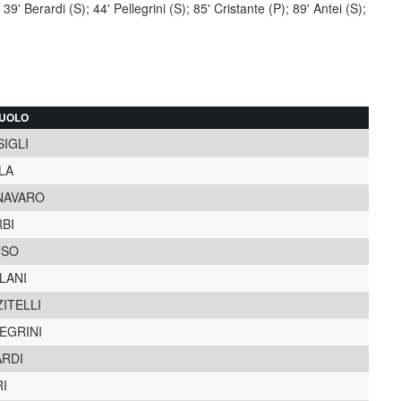
 39' Berardi (S); 44' Pellegrini (S); 85' Cristante (P); 89' Antei (S);
UOLO
IGLI
LA
NAVARO
BI
USO
LANI
ITELLI
EGRINI
ARDI
I