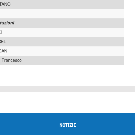
ITANO
tuzioni
I
REL
CAN
Di Francesco
NOTIZIE