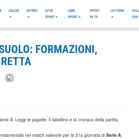
E
CALCIO
ESTERO
ALTRI
LIBRI
SPORT
LOTTERIA
COL
SPORT
SPORT
IN TV
CON 
SUOLO: FORMAZIONI,
DIRETTA
ie A. Leggi le pagelle, il tabellino e la cronaca della partita,
fondamentale nel match valevole per la 21a giornata di
Serie A
.