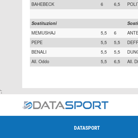
BAHEBECK
6
6,5
POL
Sostituzioni
Sosti
MEMUSHAJ
5,5
6
ANTE
PEPE
5,5
5,5
DEF
BENALI
5,5
5,5
DUN
All. Oddo
5,5
6,5
All. 
';
DATASPORT