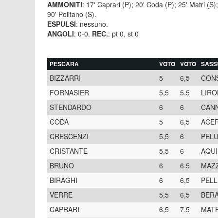
AMMONITI
: 17' Caprari (P); 20' Coda (P); 25' Matri (S);
90' Politano (S).
ESPULSI
: nessuno.
ANGOLI
: 0-0.
REC.
: pt 0, st 0
PESCARA
VOTO
VOTO
SASS
BIZZARRI
5
6,5
CONS
FORNASIER
5,5
5,5
LIRO
STENDARDO
6
6
CAN
CODA
5
6,5
ACER
CRESCENZI
5,5
6
PEL
CRISTANTE
5,5
6
AQUI
BRUNO
6
6,5
MAZZ
BIRAGHI
6
6,5
PELL
VERRE
5,5
6,5
BER
CAPRARI
6,5
7,5
MATR