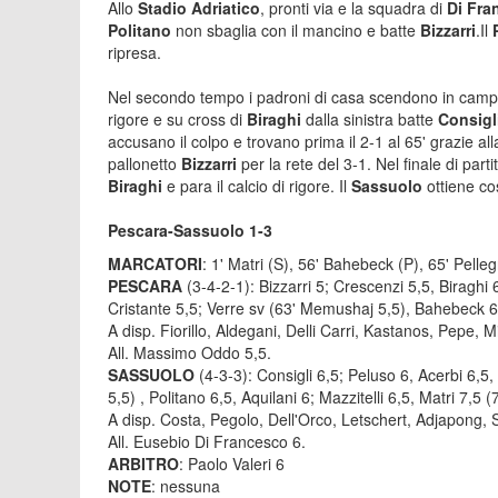
Allo
Stadio Adriatico
, pronti via e la squadra di
Di Fra
Politano
non sbaglia con il mancino e batte
Bizzarri
.Il
ripresa.
Nel secondo tempo i padroni di casa scendono in campo c
rigore e su cross di
Biraghi
dalla sinistra batte
Consigl
accusano il colpo e trovano prima il 2-1 al 65' grazie all
pallonetto
Bizzarri
per la rete del 3-1. Nel finale di part
Biraghi
e para il calcio di rigore. Il
Sassuolo
ottiene cos
Pescara-Sassuolo 1-3
MARCATORI
: 1' Matri (S), 56' Bahebeck (P), 65' Pellegr
PESCARA
(3-4-2-1): Bizzarri 5; Crescenzi 5,5, Biraghi
Cristante 5,5; Verre sv (63' Memushaj 5,5), Bahebeck 6
A disp. Fiorillo, Aldegani, Delli Carri, Kastanos, Pepe, Mi
All. Massimo Oddo 5,5.
SASSUOLO
(4-3-3): Consigli 6,5; Peluso 6, Acerbi 6,5,
5,5) , Politano 6,5, Aquilani 6; Mazzitelli 6,5, Matri 7,5 (
A disp. Costa, Pegolo, Dell'Orco, Letschert, Adjapong, S
All. Eusebio Di Francesco 6.
ARBITRO
: Paolo Valeri 6
NOTE
: nessuna