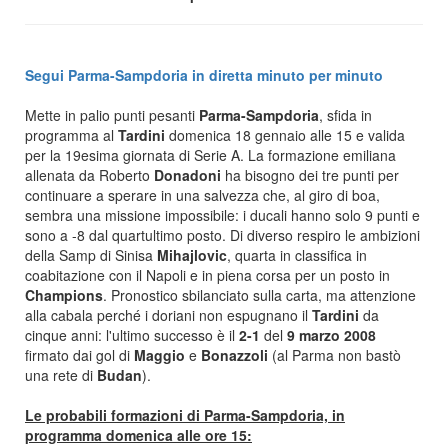
Segui Parma-Sampdoria in diretta minuto per minuto
Mette in palio punti pesanti
Parma-Sampdoria
, sfida in
programma al
Tardini
domenica 18 gennaio alle 15 e valida
per la 19esima giornata di Serie A. La formazione emiliana
allenata da Roberto
Donadoni
ha bisogno dei tre punti per
continuare a sperare in una salvezza che, al giro di boa,
sembra una missione impossibile: i ducali hanno solo 9 punti e
sono a -8 dal quartultimo posto. Di diverso respiro le ambizioni
della Samp di Sinisa
Mihajlovic
, quarta in classifica in
coabitazione con il Napoli e in piena corsa per un posto in
Champions
. Pronostico sbilanciato sulla carta, ma attenzione
alla cabala perché i doriani non espugnano il
Tardini
da
cinque anni: l'ultimo successo è il
2-1
del
9 marzo 2008
firmato dai gol di
Maggio
e
Bonazzoli
(al Parma non bastò
una rete di
Budan
).
Le probabili formazioni di Parma-Sampdoria, in
programma domenica alle ore 15: