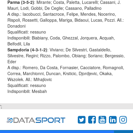
Parma (3-5-2)
: Mirante; Costa, Paletta, Lucarelli; Cassani, J.
Mauri, Lodi, Gobbi, De Ceglie; Cassano, Palladino
A disp.: Iacobucci, Santacroce, Felipe, Mendes, Nocerino,
Rispoli, Rossetti, Galloppa, Mariga, Bidaoui, Lucas, Pozzi. All.:
Donadoni
Squalificati: nessuno
Indisponibili: Biabiany, Coda, Ghezzal, Jorquera, Acquah,
Belfodil, Lila
Sampdoria (4-3-1-2)
: Viviano; De Silvestri, Gastaldello,
Silvestre, Regini; Rizzo, Palombo, Obiang; Soriano; Bergessio,
Eder
A disp.: Romero, Da Costa, Fornasier, Cacciatore, Romagnoli,
Correa, Marchionni, Duncan, Krsticic, Djordjevic, Okaka,
Wszolek. All.: Mihajlovic
Squalificati: nessuno
Indisponibili: Mesbah
';