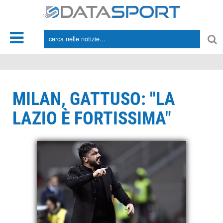
*/
MILAN, GATTUSO: "LA
LAZIO È FORTISSIMA"