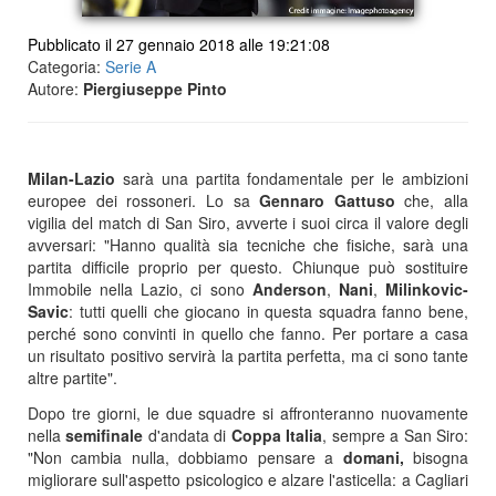
Pubblicato il 27 gennaio 2018 alle 19:21:08
Categoria:
Serie A
Autore:
Piergiuseppe Pinto
Milan-Lazio
sarà una partita fondamentale per le ambizioni
europee dei rossoneri. Lo sa
Gennaro Gattuso
che, alla
vigilia del match di San Siro, avverte i suoi circa il valore degli
avversari: "Hanno qualità sia tecniche che fisiche, sarà una
partita difficile proprio per questo. Chiunque può sostituire
Immobile nella Lazio, ci sono
Anderson
,
Nani
,
Milinkovic-
Savic
: tutti quelli che giocano in questa squadra fanno bene,
perché sono convinti in quello che fanno. Per portare a casa
un risultato positivo servirà la partita perfetta, ma ci sono tante
altre partite".
Dopo tre giorni, le due squadre si affronteranno nuovamente
nella
semifinale
d'andata di
Coppa
Italia
, sempre a San Siro:
"Non cambia nulla, dobbiamo pensare a
domani,
bisogna
migliorare sull'aspetto psicologico e alzare l'asticella: a Cagliari