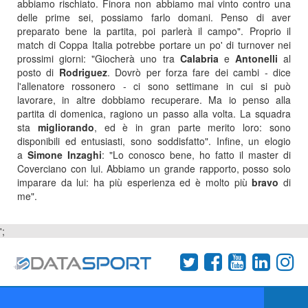
abbiamo rischiato. Finora non abbiamo mai vinto contro una
delle prime sei, possiamo farlo domani. Penso di aver
preparato bene la partita, poi parlerà il campo". Proprio il
match di Coppa Italia potrebbe portare un po' di turnover nei
prossimi giorni: "Giocherà uno tra
Calabria
e
Antonelli
al
posto di
Rodriguez
. Dovrò per forza fare dei cambi - dice
l'allenatore rossonero - ci sono settimane in cui si può
lavorare, in altre dobbiamo recuperare. Ma io penso alla
partita di domenica, ragiono un passo alla volta. La squadra
sta
migliorando
, ed è in gran parte merito loro: sono
disponibili ed entusiasti, sono soddisfatto". Infine, un elogio
a
Simone
Inzaghi
: "Lo conosco bene, ho fatto il master di
Coverciano con lui. Abbiamo un grande rapporto, posso solo
imparare da lui: ha più esperienza ed è molto più
bravo
di
me".
';
Termini e condizioni
Chi siamo
Network