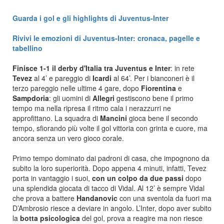
Guarda i gol e gli highlights di Juventus-Inter
Rivivi le emozioni di Juventus-Inter: cronaca, pagelle e
tabellino
Finisce 1-1 il derby d'Italia tra Juventus e Inter
: in rete
Tevez
al 4’ e pareggio di
Icardi
al 64’. Per i bianconeri è il
terzo pareggio nelle ultime 4 gare, dopo
Fiorentina
e
Sampdoria
: gli uomini di
Allegri
gestiscono bene il primo
tempo ma nella ripresa il ritmo cala i nerazzurri ne
approfittano. La squadra di
Mancini
gioca bene il secondo
tempo, sfiorando più volte il gol vittoria con grinta e cuore, ma
ancora senza un vero gioco corale.
Primo tempo dominato dai padroni di casa, che impognono da
subito la loro superiorità. Dopo appena 4 minuti, infatti, Tevez
porta in vantaggio i suoi,
con un colpo da due passi
dopo
una splendida giocata di tacco di Vidal. Al 12’ è sempre Vidal
che prova a battere
Handanovic
con una sventola da fuori ma
D’Ambrosio riesce a deviare in angolo. L’Inter, dopo aver subito
la
botta psicologica
del gol, prova a reagire ma non riesce