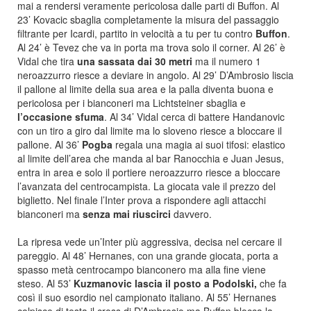
mai a rendersi veramente pericolosa dalle parti di Buffon. Al
23’ Kovacic sbaglia completamente la misura del passaggio
filtrante per Icardi, partito in velocità a tu per tu contro
Buffon
.
Al 24’ è Tevez che va in porta ma trova solo il corner. Al 26’ è
Vidal che tira
una sassata dai 30 metri
ma il numero 1
neroazzurro riesce a deviare in angolo. Al 29’ D’Ambrosio liscia
il pallone al limite della sua area e la palla diventa buona e
pericolosa per i bianconeri ma Lichtsteiner sbaglia e
l’occasione sfuma
. Al 34’ Vidal cerca di battere Handanovic
con un tiro a giro dal limite ma lo sloveno riesce a bloccare il
pallone. Al 36’
Pogba
regala una magia ai suoi tifosi: elastico
al limite dell’area che manda al bar Ranocchia e Juan Jesus,
entra in area e solo il portiere neroazzurro riesce a bloccare
l’avanzata del centrocampista. La giocata vale il prezzo del
biglietto. Nel finale l’Inter prova a rispondere agli attacchi
bianconeri ma
senza mai riuscirci
davvero.
La ripresa vede un’Inter più aggressiva, decisa nel cercare il
pareggio. Al 48’ Hernanes, con una grande giocata, porta a
spasso metà centrocampo bianconero ma alla fine viene
steso. Al 53’
Kuzmanovic lascia il posto a Podolski,
che fa
così il suo esordio nel campionato italiano. Al 55’ Hernanes