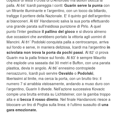
colpisce di testa il cross di D’Ambrosio ma Buffon blocca la
palla. Al 64’ Icardi pareggia i conti:
Guarin serve la punta
con
un filtrante illuminante e l’argentino, con un tocco da biliardo,
trafigge il portiere della Nazionale. E' il quinto gol dell'argentino
ai bianconeri. Al 69’ Handanovic salva la sua porta effettuando
una grande parata sull’insidiosa punizione di Pirlo. A quel
punto l’Inter gestisce
il pallino del gioco
e si divora almeno
due occasioni che avrebbero portato la vittoria agli uomini di
Mancini. Al 81’ Podolski conquista palla a centrocampo, arriva
sul fondo e serve, in maniera deliziosa, Icardi ma l'argentino
in
scivolata non trova la porta da pochi passi
. Al 82’ ci prova
Guarin ma la palla finisce sul fondo. Al 83’ è sempre Maurito
che esplode una sassata dai 30 metri e Buffon, con una parata
plastica, devia in angolo. Al 86’ ennesimo contropiede
neroazzurro, Icardi può servire
Osvaldo
o
Podolski
,
liberissimi al limite, ma cerca la porta, con un brutto tiro: il
numero 7 si arrabbia vistosamente, andando a muso duro con
l’argentino, Guarin li divede. Nell’azione successiva Kovacic
compie una brutta entrata su Lichtsteiner, con la gamba troppo
alta e si
becca il rosso diretto
. Nel finale Handanovic riesce a
bloccare un tiro di Pogba sulla linea: è l'ultimo sussulto di
una
gara emozionate.