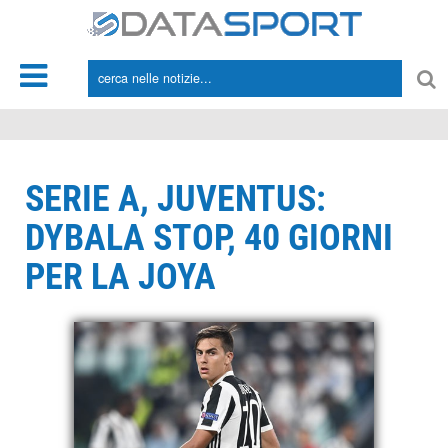
*/
SERIE A, JUVENTUS:
DYBALA STOP, 40 GIORNI
PER LA JOYA