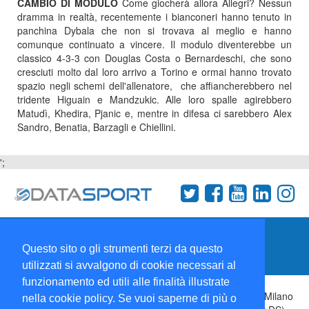
CAMBIO DI MODULO
Come giocherà allora Allegri? Nessun
dramma in realtà, recentemente i bianconeri hanno tenuto in
panchina Dybala che non si trovava al meglio e hanno
comunque continuato a vincere. Il modulo diventerebbe un
classico 4-3-3 con Douglas Costa o Bernardeschi, che sono
cresciuti molto dal loro arrivo a Torino e ormai hanno trovato
spazio negli schemi dell'allenatore, che affiancherebbero nel
tridente Higuain e Mandzukic. Alle loro spalle agirebbero
Matudì, Khedira, Pjanic e, mentre in difesa ci sarebbero Alex
Sandro, Benatia, Barzagli e Chiellini.
';
Termini e condizioni
Chi siamo
Network
Questo sito o gli strumenti terzi da questo
Collabora con noi
utilizzati si avvalgono di cookie necessari al
funzionamento ed utili alle finalità illustrate
Copyright 1995-2026 ©
Wise Srl
Via Palmanova 8 20132 Milano
nella cookie policy. Se vuoi saperne di più o