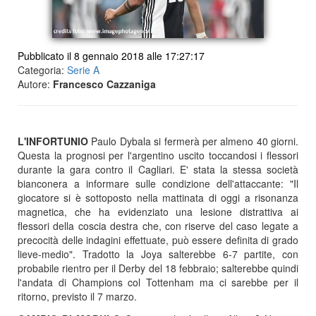
Pubblicato il 8 gennaio 2018 alle 17:27:17
Categoria:
Serie A
Autore:
Francesco Cazzaniga
L'INFORTUNIO
Paulo Dybala si fermerà per almeno 40 giorni.
Questa la prognosi per l'argentino uscito toccandosi i flessori
durante la gara contro il Cagliari. E' stata la stessa società
bianconera a informare sulle condizione dell'attaccante: "Il
giocatore si è sottoposto nella mattinata di oggi a risonanza
magnetica, che ha evidenziato una lesione distrattiva ai
flessori della coscia destra che, con riserve del caso legate a
precocità delle indagini effettuate, può essere definita di grado
lieve-medio". Tradotto la Joya salterebbe 6-7 partite, con
probabile rientro per il Derby del 18 febbraio; salterebbe quindi
l'andata di Champions col Tottenham ma ci sarebbe per il
ritorno, previsto il 7 marzo.