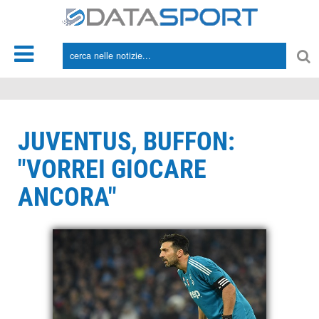
*/
JUVENTUS, BUFFON:
"VORREI GIOCARE
ANCORA"