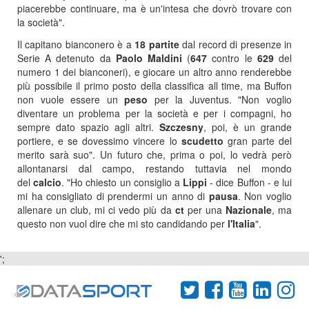
piacerebbe continuare, ma è un'intesa che dovrò trovare con
la società".
Il capitano bianconero è a
18 partite
dal record di presenze in
Serie A detenuto da
Paolo Maldini
(
647
contro le
629
del
numero 1 dei bianconeri), e giocare un altro anno renderebbe
più possibile il primo posto della classifica all time, ma Buffon
non vuole essere un
peso
per la Juventus. "Non voglio
diventare un problema per la società e per i compagni, ho
sempre dato spazio agli altri.
Szczesny
, poi, è un grande
portiere, e se dovessimo vincere lo
scudetto
gran parte del
merito sarà suo". Un futuro che, prima o poi, lo vedrà però
allontanarsi dal campo, restando tuttavia nel mondo
del
calcio
. "Ho chiesto un consiglio a
Lippi
- dice Buffon - e lui
mi ha consigliato di prendermi un anno di
pausa
. Non voglio
allenare un club, mi ci vedo più da
ct
per una
Nazionale
, ma
questo non vuol dire che mi sto candidando per
l'Italia
".
';