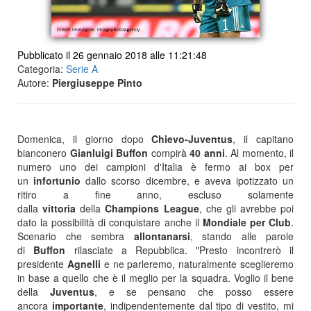
Pubblicato il 26 gennaio 2018 alle 11:21:48
Categoria:
Serie A
Autore:
Piergiuseppe Pinto
Domenica, il giorno dopo
Chievo-Juventus
, il capitano
bianconero
Gianluigi Buffon
compirà
40 anni
. Al momento, il
numero uno dei campioni d'Italia è fermo ai box per
un
infortunio
dallo scorso dicembre, e aveva ipotizzato un
ritiro a fine anno, escluso solamente
dalla
vittoria
della
Champions League
, che gli avrebbe poi
dato la possibilità di conquistare anche il
Mondiale per Club
.
Scenario che sembra
allontanarsi
, stando alle parole
di
Buffon
rilasciate a Repubblica. "Presto incontrerò il
presidente
Agnelli
e ne parleremo, naturalmente sceglieremo
in base a quello che è il meglio per la squadra. Voglio il bene
della
Juventus
, e se pensano che posso essere
ancora
importante
, indipendentemente dal tipo di vestito, mi