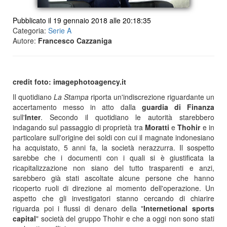
Pubblicato il 19 gennaio 2018 alle 20:18:35
Categoria:
Serie A
Autore:
Francesco Cazzaniga
credit foto: imagephotoagency.it
Il quotidiano
La
Stampa
riporta un'indiscrezione riguardante un
accertamento messo in atto dalla
guardia di Finanza
sull'
Inter
. Secondo il quotidiano le autorità starebbero
indagando sul passaggio di proprietà tra
Moratti
e
Thohir
e in
particolare sull'origine dei soldi con cui il magnate indonesiano
ha acquistato, 5 anni fa, la società nerazzurra. Il sospetto
sarebbe che i documenti con i quali si è giustificata la
ricapitalizzazione non siano del tutto trasparenti e anzi,
sarebbero già stati ascoltate alcune persone che hanno
ricoperto ruoli di direzione al momento dell'operazione. Un
aspetto che gli investigatori stanno cercando di chiarire
riguarda poi i flussi di denaro della "
Internetional sports
capital
" società del gruppo Thohir e che a oggi non sono stati