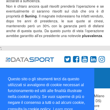
acclarati a sufficienza.
Non è chiaro ancora quali risvolti prenderà l'operazione e se
eventualmente ci saranno risvolti sul club che ora è di
proprietà di
Suning
. Il magnate indonesiano ha infatti venduto,
dopo tre anni di presidenza, le sue quote ai cinesi,
mantenendo però un 30% con la garanzia però di disfarsi
anche di questa quota. Da questo punto di vista l’operazione
avrebbe garantito all’ex presidente una notevole
plusvalenza
.
';
Termini e condizioni
Chi siamo
Network
Questo sito o gli strumenti terzi da questo
Collabora con noi
utilizzati si avvalgono di cookie necessari al
funzionamento ed utili alle finalità illustrate
Copyright 1995-2026 ©
Wise Srl
Via Palmanova 8 20132 Milano
nella cookie policy. Se vuoi saperne di più o
Italia - P. IVA 09072090963 | ISSN: 2499-2925 (DataSport DS)
negare il consenso a tutti o ad alcuni cookie,
Informazioni e richieste di pubblicità:
Commerciale
| Direttore
consulta la cookie policy.
Learn more