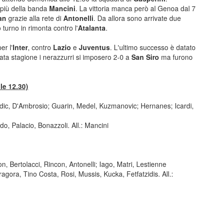
n più della banda
Mancini
. La vittoria manca però al Genoa dal 7
lan
grazie alla rete di
Antonelli
. Da allora sono arrivate due
 turno in rimonta contro l'
Atalanta
.
er l'
Inter
, contro
Lazio
e
Juventus
. L'ultimo successo è datato
sata stagione i nerazzurri si imposero 2-0 a
San Siro
ma furono
le 12.30)
dic, D'Ambrosio; Guarin, Medel, Kuzmanovic; Hernanes; Icardi,
do, Palacio, Bonazzoli. All.: Mancini
n, Bertolacci, Rincon, Antonelli; Iago, Matri, Lestienne
ora, Tino Costa, Rosi, Mussis, Kucka, Fetfatzidis. All.: