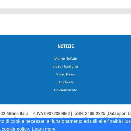
NOTIZIE
Ultime Notizie
Video Highlights
i
Video News
Sport-in-tv
Calciomercato
2 Milano Italia - P. IVA 09072090963 | ISSN: 2499-2925 (DataSport D
irettore Responsabile:
Sergio Angelo Chiesa
| Developed By:
P-Soft
ono di cookie necessari al funzionamento ed utili alle finalità illu
Sport iscrizione n.173 del 30/03/1985 - www.datasport.it iscrizione n.25
a cookie policy.
Learn more