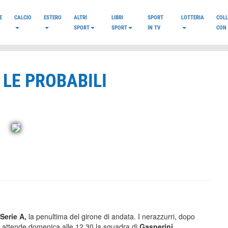
E
CALCIO
ESTERO
ALTRI
LIBRI
SPORT
LOTTERIA
COL
SPORT
SPORT
IN TV
CON 
 LE PROBABILI
Serie A,
la penultima del girone di andata. I nerazzurri, dopo
, attende domenica alle 12.30 la squadra di
Gasperini
.