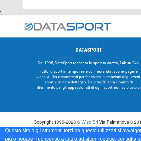
';
DATASPORT
Dal 1995, DataSport racconta lo sport in diretta, 24h su 24h.
Tutto lo sport in tempo reale con news, statistiche, pagelle,
video, audio e commenti per far vivere le emozioni degli event
sportivi in ogni dettaglio. Da oltre 20 anni il punto di
riferimento per gli appassionati di ogni sport, non solo calcio.
Copyright 1995-2026 ©
Wise Srl
Via Palmanova 8 2013
Informazioni e richieste di pubblicità:
Commerciale
| D
Questo sito o gli strumenti terzi da questo utilizzati si avvalg
Testata registrata presso il Tribunale di Milano: Data
più o negare il consenso a tutti o ad alcuni cookie, consulta l