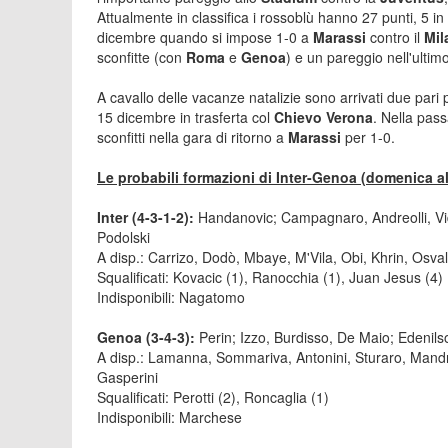
Attualmente in classifica i rossoblù hanno 27 punti, 5 i
dicembre quando si impose 1-0 a
Marassi
contro il
Mi
sconfitte (con
Roma
e
Genoa
) e un pareggio nell'ultimo
A cavallo delle vacanze natalizie sono arrivati due pari p
15 dicembre in trasferta col
Chievo Verona
. Nella pas
sconfitti nella gara di ritorno a
Marassi
per 1-0.
Le probabili formazioni di Inter-Genoa (domenica al
Inter (4-3-1-2):
Handanovic; Campagnaro, Andreolli, Vi
Podolski
A disp.: Carrizo, Dodò, Mbaye, M'Vila, Obi, Khrin, Osval
Squalificati: Kovacic (1), Ranocchia (1), Juan Jesus (4)
Indisponibili: Nagatomo
Genoa (3-4-3):
Perin; Izzo, Burdisso, De Maio; Edenilso
A disp.: Lamanna, Sommariva, Antonini, Sturaro, Mandrag
Gasperini
Squalificati: Perotti (2), Roncaglia (1)
Indisponibili: Marchese