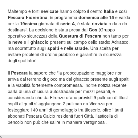
Maltempo e forti
nevicate
hanno colpito il centro
Italia
e così
Pescara
-
Fiorentina
, in programma
domenica alle 15
e valida
per la
19esima
giornata di
serie A
, è stata
rinviata
a data da
destinarsi. La decisione è stata presa dal
Gos
(Gruppo
operativo sicurezza) della
Questura di Pescara
non tanto per
la
neve
e il
ghiaccio
presenti sul campo dello stadio Adriatico,
ma soprattutto sugli
spalti
e nelle
strade
. Una scelta per
evitare problemi di ordine pubblico e garantire la sicurezza
degli spettatori.
Il
Pescara
fa sapere che "la preoccupazione maggiore non
arriva dal terreno di gioco ma dal ghiaccio presente sugli spalti
e la viabilità fortemente compromessa. Inoltre notizia recente
parla di una chiusura autostradale per mezzi pesanti, e
considerando che da Firenze erano previsti 9 pullman di tifosi
ospiti ai quali si aggiungono 2 pullman da Vicenza per
festeggiare i 40 anni di gemellaggio tra tifoserie, oltre i tanti
abbonati Pescara Calcio residenti fuori Città, l'asticella di
pericolo non può che salire in maniera vertiginosa".
';