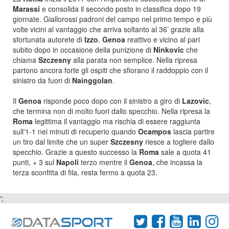
Marassi
e consolida il secondo posto in classifica dopo 19
giornate. Giallorossi padroni del campo nel primo tempo e più
volte vicini al vantaggio che arriva soltanto al 36’ grazie alla
sfortunata autorete di
Izzo
.
Genoa
reattivo e vicino al pari
subito dopo in occasione della punizione di
Ninkovic
che
chiama
Szczesny
alla parata non semplice. Nella ripresa
partono ancora forte gli ospiti che sfiorano il raddoppio con il
sinistro da fuori di
Nainggolan
.
Il
Genoa
risponde poco dopo con il sinistro a giro di
Lazovic
,
che termina non di molto fuori dallo specchio. Nella ripresa la
Roma
legittima il vantaggio ma rischia di essere raggiunta
sull'1-1 nei minuti di recuperio quando
Ocampos
lascia partire
un tiro dal limite che un super
Szczesny
riesce a togliere dallo
specchio. Grazie a questo successo la
Roma
sale a quota 41
punti, + 3 sul
Napoli
terzo mentre il
Genoa
, che incassa la
terza sconfitta di fila, resta fermo a quota 23.
';