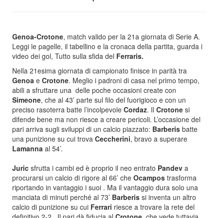
Genoa-Crotone
, match valido per la 21a giornata di Serie A.
Leggi le pagelle, il tabellino e la cronaca della partita, guarda i
video dei gol, Tutto sulla sfida del
Ferraris.
Nella 21esima giornata di campionato finisce in parità tra
Genoa
e
Crotone
. Meglio i padroni di casa nel primo tempo,
abili a sfruttare una delle poche occasioni create con
Simeone
, che al 43’ parte sul filo del fuorigioco e con un
preciso rasoterra batte l’incolpevole
Cordaz
. Il
Crotone
si
difende bene ma non riesce a creare pericoli. L’occasione del
pari arriva sugli sviluppi di un calcio piazzato:
Barberis
batte
una punizione su cui trova
Ceccherini
, bravo a superare
Lamanna
al 54’.
Juric
sfrutta i cambi ed è proprio il neo entrato
Pandev
a
procurarsi un calcio di rigore al 66’ che
Ocampos
trasforma
riportando in vantaggio i suoi . Ma il vantaggio dura solo una
manciata di minuti perché al 73’
Barberis
si inventa un altro
calcio di punizione su cui
Ferrari
riesce a trovare la rete del
definitivo 2-2. Il pari dà fiducia al
Crotone
, che vede tuttavia