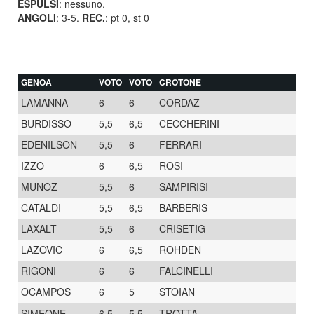
ESPULSI
: nessuno.
ANGOLI
: 3-5.
REC.
: pt 0, st 0
GENOA
VOTO
VOTO
CROTONE
LAMANNA
6
6
CORDAZ
BURDISSO
5,5
6,5
CECCHERINI
EDENILSON
5,5
6
FERRARI
IZZO
6
6,5
ROSI
MUNOZ
5,5
6
SAMPIRISI
CATALDI
5,5
6,5
BARBERIS
LAXALT
5,5
6
CRISETIG
LAZOVIC
6
6,5
ROHDEN
RIGONI
6
6
FALCINELLI
OCAMPOS
6
5
STOIAN
SIMEONE
6,5
5,5
TROTTA