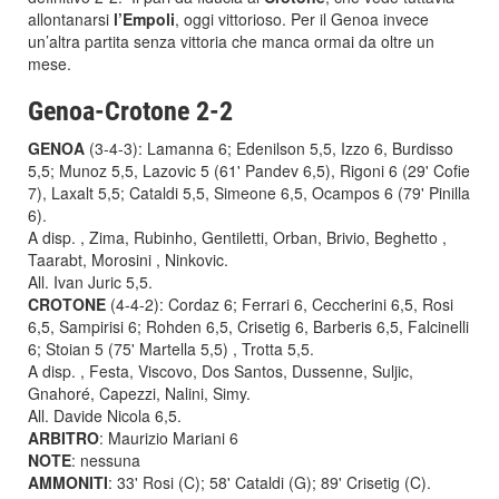
allontanarsi
l’Empoli
, oggi vittorioso. Per il Genoa invece
un’altra partita senza vittoria che manca ormai da oltre un
mese.
Genoa-Crotone 2-2
GENOA
(3-4-3): Lamanna 6; Edenilson 5,5, Izzo 6, Burdisso
5,5; Munoz 5,5, Lazovic 5 (61' Pandev 6,5), Rigoni 6 (29' Cofie
7), Laxalt 5,5; Cataldi 5,5, Simeone 6,5, Ocampos 6 (79' Pinilla
6).
A disp. , Zima, Rubinho, Gentiletti, Orban, Brivio, Beghetto ,
Taarabt, Morosini , Ninkovic.
All. Ivan Juric 5,5.
CROTONE
(4-4-2): Cordaz 6; Ferrari 6, Ceccherini 6,5, Rosi
6,5, Sampirisi 6; Rohden 6,5, Crisetig 6, Barberis 6,5, Falcinelli
6; Stoian 5 (75' Martella 5,5) , Trotta 5,5.
A disp. , Festa, Viscovo, Dos Santos, Dussenne, Suljic,
Gnahoré, Capezzi, Nalini, Simy.
All. Davide Nicola 6,5.
ARBITRO
: Maurizio Mariani 6
NOTE
: nessuna
AMMONITI
: 33' Rosi (C); 58' Cataldi (G); 89' Crisetig (C).