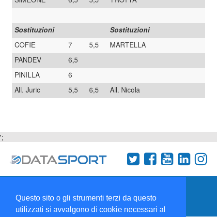
Sostituzioni
Sostituzioni
COFIE
7
5,5
MARTELLA
PANDEV
6,5
PINILLA
6
All. Juric
5,5
6,5
All. Nicola
';
Termini e condizioni
Chi siamo
Network
Questo sito o gli strumenti terzi da questo
Collabora con noi
utilizzati si avvalgono di cookie necessari al