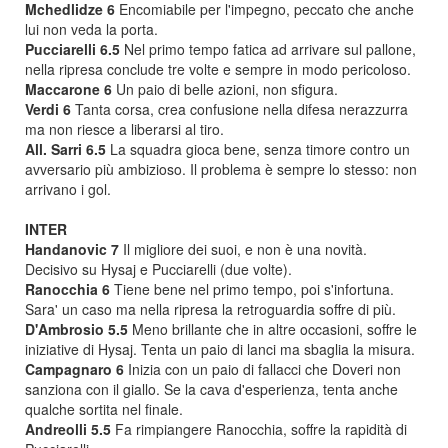
Mchedlidze 6
Encomiabile per l'impegno, peccato che anche
lui non veda la porta.
Pucciarelli 6.5
Nel primo tempo fatica ad arrivare sul pallone,
nella ripresa conclude tre volte e sempre in modo pericoloso.
Maccarone 6
Un paio di belle azioni, non sfigura.
Verdi 6
Tanta corsa, crea confusione nella difesa nerazzurra
ma non riesce a liberarsi al tiro.
All. Sarri 6.5
La squadra gioca bene, senza timore contro un
avversario più ambizioso. Il problema è sempre lo stesso: non
arrivano i gol.
INTER
Handanovic 7
Il migliore dei suoi, e non è una novità.
Decisivo su Hysaj e Pucciarelli (due volte).
Ranocchia 6
Tiene bene nel primo tempo, poi s'infortuna.
Sara' un caso ma nella ripresa la retroguardia soffre di più.
D'Ambrosio 5.5
Meno brillante che in altre occasioni, soffre le
iniziative di Hysaj. Tenta un paio di lanci ma sbaglia la misura.
Campagnaro 6
Inizia con un paio di fallacci che Doveri non
sanziona con il giallo. Se la cava d'esperienza, tenta anche
qualche sortita nel finale.
Andreolli 5.5
Fa rimpiangere Ranocchia, soffre la rapidità di