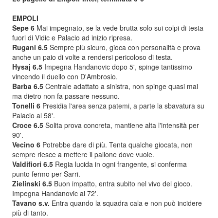
EMPOLI
Sepe 6
Mai impegnato, se la vede brutta solo sui colpi di testa
fuori di Vidic e Palacio ad inizio ripresa.
Rugani 6.5
Sempre più sicuro, gioca con personalità e prova
anche un paio di volte a rendersi pericoloso di testa.
Hysaj 6.5
Impegna Handanovic dopo 5', spinge tantissimo
vincendo il duello con D'Ambrosio.
Barba 6.5
Centrale adattato a sinistra, non spinge quasi mai
ma dietro non fa passare nessuno.
Tonelli 6
Presidia l'area senza patemi, a parte la sbavatura su
Palacio al 58'.
Croce 6.5
Solita prova concreta, mantiene alta l'intensità per
90'.
Vecino 6
Potrebbe dare di più. Tenta qualche giocata, non
sempre riesce a mettere il pallone dove vuole.
Valdifiori 6.5
Regia lucida in ogni frangente, si conferma
punto fermo per Sarri.
Zielinski 6.5
Buon impatto, entra subito nel vivo del gioco.
Impegna Handanovic al 72'.
Tavano s.v.
Entra quando la squadra cala e non può incidere
più di tanto.