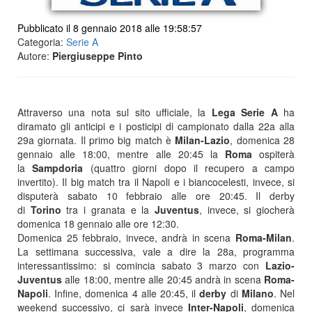
Pubblicato il 8 gennaio 2018 alle 19:58:57
Categoria:
Serie A
Autore:
Piergiuseppe Pinto
Attraverso una nota sul sito ufficiale, la
Lega Serie A
ha
diramato gli anticipi e i posticipi di campionato dalla 22a alla
29a giornata. Il primo big match è
Milan-Lazio
, domenica 28
gennaio alle 18:00, mentre alle 20:45 la
Roma
ospiterà
la
Sampdoria
(quattro giorni dopo il recupero a campo
invertito). Il big match tra il Napoli e i biancocelesti, invece, si
disputerà sabato 10 febbraio alle ore 20:45. Il derby
di
Torino
tra i granata e la
Juventus
, invece, si giocherà
domenica 18 gennaio alle ore 12:30.
Domenica 25 febbraio, invece, andrà in scena
Roma-Milan
.
La settimana successiva, vale a dire la 28a, programma
interessantissimo: si comincia sabato 3 marzo con
Lazio-
Juventus
alle 18:00, mentre alle 20:45 andrà in scena
Roma-
Napoli
. Infine, domenica 4 alle 20:45, il
derby
di
Milano
. Nel
weekend successivo, ci sarà invece
Inter-Napoli
, domenica