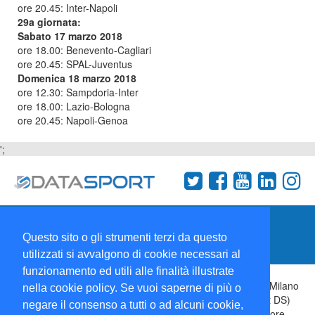
ore 20.45: Inter-Napoli
29a giornata:
Sabato 17 marzo 2018
ore 18.00: Benevento-Cagliari
ore 20.45: SPAL-Juventus
Domenica 18 marzo 2018
ore 12.30: Sampdoria-Inter
ore 18.00: Lazio-Bologna
ore 20.45: Napoli-Genoa
';
Termini e condizioni
Chi siamo
Network
Questo sito o gli strumenti terzi da questo
Collabora con noi
utilizzati si avvalgono di cookie necessari al
funzionamento ed utili alle finalità illustrate
Copyright 1995-2026 ©
Wise Srl
Via Palmanova 8 20132 Milano
nella cookie policy. Se vuoi saperne di più o
Italia - P. IVA 09072090963 | ISSN: 2499-2925 (DataSport DS)
negare il consenso a tutti o ad alcuni cookie,
Informazioni e richieste di pubblicità:
Commerciale
| Direttore