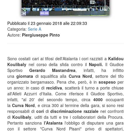
Pubblicato il 23 gennaio 2018 alle 22:09:33
Categoria:
Serie A
Autore:
Piergiuseppe Pinto
Sono costati cari ai tifosi dell'Atalanta i cori razzisti a
Kalidou
Koulibaly
nel corso della sfida contro il
Napoli.
Il Giudice
Sportivo
Gerardo Mastandrea
, infatti, ha inflitto
una
giornata
di squalifica alla
Curva Nord
, settore del tifo
organizzato bergamasco. Pena che, però, è in
sospeso
per
un anno: in caso di
recidiva
, scatterà il turno a porte chiuse
all'Atleti Azzurri d'Italia. Come riferisce il Giudice Sportivo,
infatti, "al 20' del secondo tempo, circa
4000
occupanti
la
Curva Nord
, e circa 300 al termine della gara, si sono resi
responsabili di
cori
di
discriminazione razziale
nei confronti
di
Koulibaly
, uditi da tutti e tre i collaboratori della Procura.
Pertanto sanziona
l'Atalanta
l'obbligo di disputare una gara
con il settore "Curva Nord Pisani" privo di spettatori,