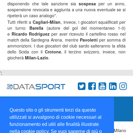
disponendo che tale sanzione sia
sospesa
per un anno,
sospensione revocata e aggiunta a una nuova eventuale se si
ripeterà un caso analogo".
Tutti riferiti a
Cagliari-Milan
, invece, i giocatori squalificati per
un turno:
Barella
(autore del gol del momentaneo 1-0)
e
Ricardo Rodriguez
per aver ricevuto il cartellino rosso nel
match della Sardegna Arena, mentre
Pavoletti
per somma di
ammonizioni. I due giocatori del club sardo salteranno la sfida
dello Scida con il
Crotone
, il terzino svizzero, invece, non
giocherà
Milan-Lazio
.
';
Termini e condizioni
Chi siamo
Network
Questo sito o gli strumenti terzi da questo
Collabora con noi
utilizzati si avvalgono di cookie necessari al
funzionamento ed utili alle finalità illustrate
Copyright 1995-2026 ©
Wise Srl
Via Palmanova 8 20132 Milano
nella cookie policy. Se vuoi saperne di più o