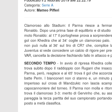
Pubblicato il 2 febbraio 2019 alle 22:22:19
Categoria:
Serie A
Autore:
Matteo Pifferi
Clamoroso allo Stadium: il Parma riesce a fermar
Ronaldo. Dopo una prima fase di equilibrio e di studio d
moto Ronaldo: al 17' il portoghese prova a sorprendere 
gol con Khedira che al 34' coglie un clamoroso palo
non può nulla al 36' sul tiro di CR7 che, complice la 
Juventus si vede concedere un calcio di rigore per pres
VAR, cancella la decisione fischiando fallo in attacco e 
SECONDO TEMPO
- In avvio di ripresa Khedira coll
trova subito dopo il raddoppio con Rugani che insacc
Parma, però, reagisce e al 65' trova il gol che accorcia 
batte Perin. I bianconeri non ci stanno e, un minuto pi
imperioso sul cross di Mandzukic non lascia scamp
capocannoniere del torneo. Il Parma non molla e ritorn
trova il clamoroso 3-3: merito di Gervinho che, su assi
pareggia la terza partita del suo campionato portando
posto a metà classifica.