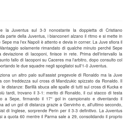
e la Juventus sul 3-3 nonostante la doppietta di Cristiano
a parte della Juventus, i bianconeri alzano il ritmo e si mette in
Sepe ma l'ex Napoli è attento e devia in corner. La Juve sfiora il
. Vantaggio solamente rimandato di qualche minuto perché Sepe
deviazione di Iacoponi, finisce in rete. Prima dell'intervallo la
unto fallo di Iacoponi su Caceres ma l'arbitro, dopo consulto col
portando le due squadre negli spogliatoi sull'1-0 Juventus.
eziona un altro palo sull'assist pregevole di Ronaldo ma la Juve
a con freddezza sul cross di Mandzukic spizzato da Ronaldo. Il
le distanze: Barillà sbuca alle spalle di tutti sul cross di Kucka e
ù tardi, trovano il 3-1: merito di Ronaldo, il cui stacco di testa
o a Sepe, firmando il 17° gol in campionato e diventando il
a ad un gol di distanza grazie a Gervinho e, all'ultimo secondo,
st di Inglese, sorprende Perin per il 3-3 definitivo. La Juventus
si a quota 60 mentre il Parma sale a 29, consolidando il proprio