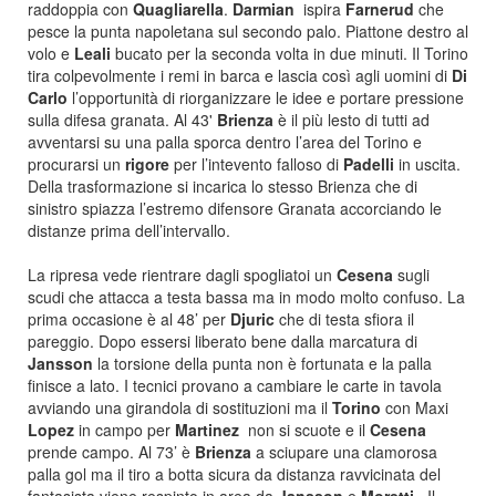
raddoppia con
Quagliarella
.
Darmian
ispira
Farnerud
che
pesce la punta napoletana sul secondo palo. Piattone destro al
volo e
Leali
bucato per la seconda volta in due minuti. Il Torino
tira colpevolmente i remi in barca e lascia così agli uomini di
Di
Carlo
l’opportunità di riorganizzare le idee e portare pressione
sulla difesa granata. Al 43'
Brienza
è il più lesto di tutti ad
avventarsi su una palla sporca dentro l’area del Torino e
procurarsi un
rigore
per l’intevento falloso di
Padelli
in uscita.
Della trasformazione si incarica lo stesso Brienza che di
sinistro spiazza l’estremo difensore Granata accorciando le
distanze prima dell’intervallo.
La ripresa vede rientrare dagli spogliatoi un
Cesena
sugli
scudi che attacca a testa bassa ma in modo molto confuso. La
prima occasione è al 48’ per
Djuric
che di testa sfiora il
pareggio. Dopo essersi liberato bene dalla marcatura di
Jansson
la torsione della punta non è fortunata e la palla
finisce a lato. I tecnici provano a cambiare le carte in tavola
avviando una girandola di sostituzioni ma il
Torino
con Maxi
Lopez
in campo per
Martinez
non si scuote e il
Cesena
prende campo. Al 73’ è
Brienza
a sciupare una clamorosa
palla gol ma il tiro a botta sicura da distanza ravvicinata del