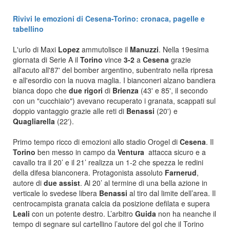
Rivivi le emozioni di Cesena-Torino: cronaca, pagelle e
tabellino
L'urlo di Maxi
Lopez
ammutolisce il
Manuzzi
. Nella 19esima
giornata di Serie A il
Torino
vince
3-2
a
Cesena
grazie
all'acuto all'87' del bomber argentino, subentrato nella ripresa
e all'esordio con la nuova maglia. I bianconeri alzano bandiera
bianca dopo che
due rigori
di
Brienza
(43' e 85', il secondo
con un "cucchiaio") avevano recuperato i granata, scappati sul
doppio vantaggio grazie alle reti di
Benassi
(20') e
Quagliarella
(22').
Primo tempo ricco di emozioni allo stadio Orogel di
Cesena
. Il
Torino
ben messo in campo da
Ventura
attacca sicuro e a
cavallo tra il 20’ e il 21’ realizza un 1-2 che spezza le redini
della difesa bianconera. Protagonista assoluto
Farnerud
,
autore di
due assist
. Al 20’ al termine di una bella azione in
verticale lo svedese libera
Benassi
al tiro dal limite dell’area. Il
centrocampista granata calcia da posizione defilata e supera
Leali
con un potente destro. L’arbitro
Guida
non ha neanche il
tempo di segnare sul cartellino l’autore del gol che il Torino