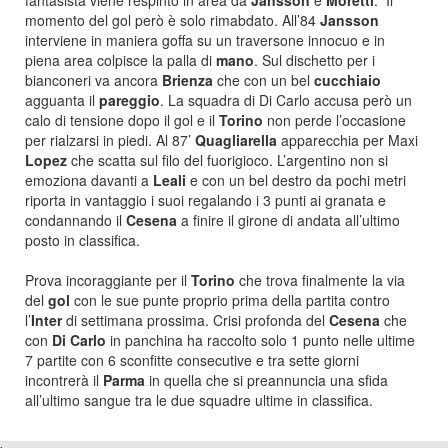
fantasista viene respinto in area da
Jansson
e
Moretti
. Il
momento del gol però è solo rimabdato. All’84
Jansson
interviene in maniera goffa su un traversone innocuo e in
piena area colpisce la palla di
mano
. Sul dischetto per i
bianconeri va ancora
Brienza
che con un bel
cucchiaio
agguanta il
pareggio
. La squadra di Di Carlo accusa però un
calo di tensione dopo il gol e il
Torino
non perde l’occasione
per rialzarsi in piedi. Al 87’
Quagliarella
apparecchia per Maxi
Lopez
che scatta sul filo del fuorigioco. L’argentino non si
emoziona davanti a
Leali
e con un bel destro da pochi metri
riporta in vantaggio i suoi regalando i 3 punti ai granata e
condannando il
Cesena
a finire il girone di andata all’ultimo
posto in classifica.
Prova incoraggiante per il
Torino
che trova finalmente la via
del
gol
con le sue punte proprio prima della partita contro
l’
Inter
di settimana prossima. Crisi profonda del
Cesena
che
con
Di Carlo
in panchina ha raccolto solo 1 punto nelle ultime
7 partite con 6 sconfitte consecutive e tra sette giorni
incontrerà il
Parma
in quella che si preannuncia una sfida
all’ultimo sangue tra le due squadre ultime in classifica.