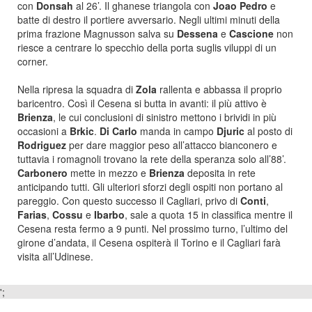
con
Donsah
al 26’. Il ghanese triangola con
Joao Pedro
e
batte di destro il portiere avversario. Negli ultimi minuti della
prima frazione Magnusson salva su
Dessena
e
Cascione
non
riesce a centrare lo specchio della porta suglis viluppi di un
corner.
Nella ripresa la squadra di
Zola
rallenta e abbassa il proprio
baricentro. Così il Cesena si butta in avanti: il più attivo è
Brienza
, le cui conclusioni di sinistro mettono i brividi in più
occasioni a
Brkic
.
Di Carlo
manda in campo
Djuric
al posto di
Rodriguez
per dare maggior peso all’attacco bianconero e
tuttavia i romagnoli trovano la rete della speranza solo all’88’.
Carbonero
mette in mezzo e
Brienza
deposita in rete
anticipando tutti. Gli ulteriori sforzi degli ospiti non portano al
pareggio. Con questo successo il Cagliari, privo di
Conti
,
Farias
,
Cossu
e
Ibarbo
, sale a quota 15 in classifica mentre il
Cesena resta fermo a 9 punti. Nel prossimo turno, l’ultimo del
girone d’andata, il Cesena ospiterà il Torino e il Cagliari farà
visita all’Udinese.
';