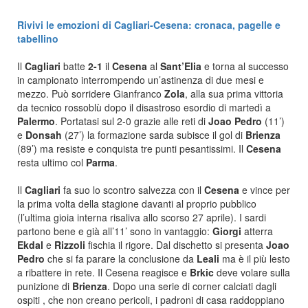
Rivivi le emozioni di Cagliari-Cesena: cronaca, pagelle e
tabellino
Il
Cagliari
batte
2-1
il
Cesena
al
Sant’Elia
e torna al successo
in campionato interrompendo un’astinenza di due mesi e
mezzo. Può sorridere Gianfranco
Zola
, alla sua prima vittoria
da tecnico rossoblù dopo il disastroso esordio di martedì a
Palermo
. Portatasi sul 2-0 grazie alle reti di
Joao Pedro
(11’)
e
Donsah
(27’) la formazione sarda subisce il gol di
Brienza
(89’) ma resiste e conquista tre punti pesantissimi. Il
Cesena
resta ultimo col
Parma
.
Il
Cagliari
fa suo lo scontro salvezza con il
Cesena
e vince per
la prima volta della stagione davanti al proprio pubblico
(l’ultima gioia interna risaliva allo scorso 27 aprile). I sardi
partono bene e già all’11’ sono in vantaggio:
Giorgi
atterra
Ekdal
e
Rizzoli
fischia il rigore. Dal dischetto si presenta
Joao
Pedro
che si fa parare la conclusione da
Leali
ma è il più lesto
a ribattere in rete. Il Cesena reagisce e
Brkic
deve volare sulla
punizione di
Brienza
. Dopo una serie di corner calciati dagli
ospiti , che non creano pericoli, i padroni di casa raddoppiano