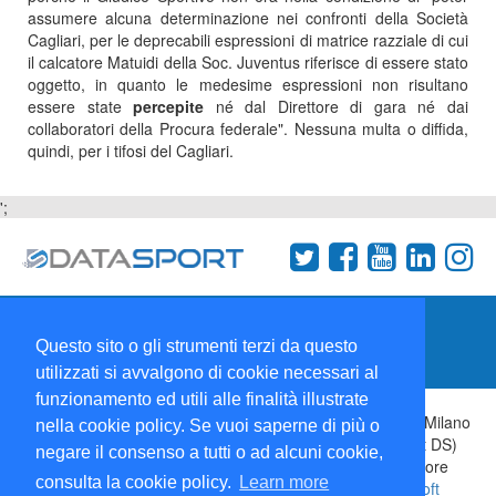
assumere alcuna determinazione nei confronti della Società
Cagliari, per le deprecabili espressioni di matrice razziale di cui
il calcatore Matuidi della Soc. Juventus riferisce di essere stato
oggetto, in quanto le medesime espressioni non risultano
essere state
percepite
né dal Direttore di gara né dai
collaboratori della Procura federale". Nessuna multa o diffida,
quindi, per i tifosi del Cagliari.
';
Termini e condizioni
Chi siamo
Network
Questo sito o gli strumenti terzi da questo
Collabora con noi
utilizzati si avvalgono di cookie necessari al
funzionamento ed utili alle finalità illustrate
Copyright 1995-2026 ©
Wise Srl
Via Palmanova 8 20132 Milano
nella cookie policy. Se vuoi saperne di più o
Italia - P. IVA 09072090963 | ISSN: 2499-2925 (DataSport DS)
negare il consenso a tutti o ad alcuni cookie,
Informazioni e richieste di pubblicità:
Commerciale
| Direttore
consulta la cookie policy.
Learn more
Responsabile:
Sergio Angelo Chiesa
| Developed By:
P-Soft