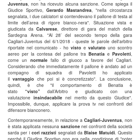
Juventus
, non ha ricevuto alcuna sanzione. Come spiega il
Giudice Sportivo,
Gerardo
Mastandrea
, "nella circostanza
segnalata, i due calciatori si contendevano il pallone di testa al
limite dell’area di rigore bianco-nera". Situazione vista e
giudicata da
Calvarese
, direttore di gara del match della
Sardegna Arena. "Al 28’ del secondo tempo della gara
Cagliari-Juventus del 6/1/2018 - queste le parole dell'arbitro
riportate nel comunicato - ho
visto
e
valutato
uno scontro
aereo per la contesa del pallone tra
Benatia
e
Pavoletti
,
come un
normale
fallo di giuoco a favore del Cagliari.
Considerando che immediatamente il pallone è andato ad un
compagno di squadra di Pavoletti ho applicato
il
vantaggio
che poi si è concretizzato". La conclusione,
quindi, è che "il comportamento di Benatia è
stato
“visto”
dall’Arbitro e giudicato con una
valutazione
insindacabile
nel merito da questo Giudice".
Impossibile, dunque, applicare la prova tv nei confronti del
difensore bianconero.
Contemporaneamente, in relazione a
Cagliari-Juventus
, non
è stata applicata nessuna
sanzione
nei confronti della società
sarda per i
cori razzisti
segnalati da
Blaise Matuidi
. Questo
perché il Giudice Sportivo non era nella condizione di "poter