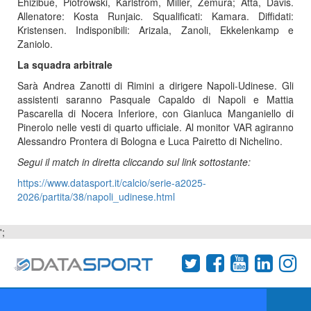
Ehizibue, Piotrowski, Karlstrom, Miller, Zemura; Atta, Davis.
Allenatore: Kosta Runjaic. Squalificati: Kamara. Diffidati:
Kristensen. Indisponibili: Arizala, Zanoli, Ekkelenkamp e
Zaniolo.
La squadra arbitrale
Sarà Andrea Zanotti di Rimini a dirigere Napoli-Udinese. Gli
assistenti saranno Pasquale Capaldo di Napoli e Mattia
Pascarella di Nocera Inferiore, con Gianluca Manganiello di
Pinerolo nelle vesti di quarto ufficiale. Al monitor VAR agiranno
Alessandro Prontera di Bologna e Luca Pairetto di Nichelino.
Segui il match in diretta cliccando sul link sottostante:
https://www.datasport.it/calcio/serie-a2025-
2026/partita/38/napoli_udinese.html
';
Termini e condizioni
Chi siamo
Network