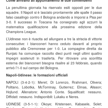
Come arrivano all’appuntamento le due contendenti
La penultima giornata ha riservato esiti opposti per le due
squadre. Il Napoli si è lasciato prontamente alle spalle il passo
falso casalingo contro il Bologna andando a imporsi a Pisa per
3-0. Il successo in Toscana ha consegnato agli azzurri la
matematica qualificazione alla prossima edizione della
Champions League.
L’Udinese non è riuscita ad allungare a tre la striscia di vittorie
consecutive: i bianconeri hanno ceduto davanti al proprio
pubblico alla Cremonese per 1-0. La compagine diretta da
Runjaic ha comunque raccolto dieci punti negli ultimi quattro
impegni sostenuti in trasferta. Per ritrovare una sconfitta
esterna dei bianconeri bisogna risalire al 23 febbraio, quando
arrivò l’1-0 sul campo del Bologna.
Napoli-Udinese: le formazioni ufficiali
NAPOLI (3-4-2-1): Meret; Di Lorenzo, Rrahmani, Olivera;
Politano, Lobotka, McTominay, Gutierrez; Elmas, Alisson;
Hojlund. Allenatore: Antonio Conte. Squalificati: nessuno.
Diffidati: nessuno. Indisponibili: Lukaku e Neres.
UDINESE (3-5-1-1): Okoye; Kristensen, Kabasele, Solet;