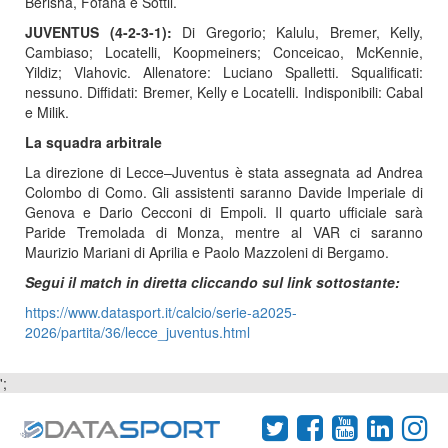
Berisha, Fofana e Sottil.
JUVENTUS (4-2-3-1):
Di Gregorio; Kalulu, Bremer, Kelly,
Cambiaso; Locatelli, Koopmeiners; Conceicao, McKennie,
Yildiz; Vlahovic. Allenatore: Luciano Spalletti. Squalificati:
nessuno. Diffidati: Bremer, Kelly e Locatelli. Indisponibili: Cabal
e Milik.
La squadra arbitrale
La direzione di Lecce–Juventus è stata assegnata ad Andrea
Colombo di Como. Gli assistenti saranno Davide Imperiale di
Genova e Dario Cecconi di Empoli. Il quarto ufficiale sarà
Paride Tremolada di Monza, mentre al VAR ci saranno
Maurizio Mariani di Aprilia e Paolo Mazzoleni di Bergamo.
Segui il match in diretta cliccando sul link sottostante:
https://www.datasport.it/calcio/serie-a2025-
2026/partita/36/lecce_juventus.html
';