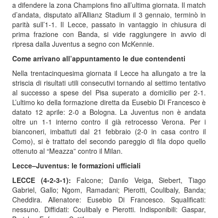
a difendere la zona Champions fino all’ultima giornata. Il match
d’andata, disputato all’Allianz Stadium il 3 gennaio, terminò in
parità sull’1-1. Il Lecce, passato in vantaggio in chiusura di
prima frazione con Banda, si vide raggiungere in avvio di
ripresa dalla Juventus a segno con McKennie.
Come arrivano all’appuntamento le due contendenti
Nella trentacinquesima giornata il Lecce ha allungato a tre la
striscia di risultati utili consecutivi tornando al settimo tentativo
al successo a spese del Pisa superato a domicilio per 2-1.
L’ultimo ko della formazione diretta da Eusebio Di Francesco è
datato 12 aprile: 2-0 a Bologna. La Juventus non è andata
oltre un 1-1 interno contro il già retrocesso Verona. Per i
bianconeri, imbattuti dal 21 febbraio (2-0 in casa contro il
Como), si è trattato del secondo pareggio di fila dopo quello
ottenuto al “Meazza” contro il Milan.
Lecce–Juventus: le formazioni ufficiali
LECCE (4-2-3-1):
Falcone; Danilo Veiga, Siebert, Tiago
Gabriel, Gallo; Ngom, Ramadani; Pierotti, Coulibaly, Banda;
Cheddira. Allenatore: Eusebio Di Francesco. Squalificati:
nessuno. Diffidati: Coulibaly e Pierotti. Indisponibili: Gaspar,