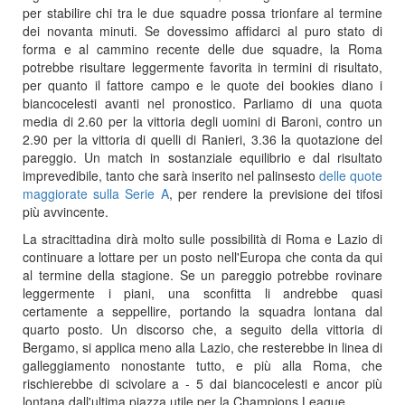
per stabilire chi tra le due squadre possa trionfare al termine
dei novanta minuti. Se dovessimo affidarci al puro stato di
forma e al cammino recente delle due squadre, la Roma
potrebbe risultare leggermente favorita in termini di risultato,
per quanto il fattore campo e le quote dei bookies diano i
biancocelesti avanti nel pronostico. Parliamo di una quota
media di 2.60 per la vittoria degli uomini di Baroni, contro un
2.90 per la vittoria di quelli di Ranieri, 3.36 la quotazione del
pareggio. Un match in sostanziale equilibrio e dal risultato
imprevedibile, tanto che sarà inserito nel palinsesto
delle quote
maggiorate sulla Serie A
, per rendere la previsione dei tifosi
più avvincente.
La stracittadina dirà molto sulle possibilità di Roma e Lazio di
continuare a lottare per un posto nell'Europa che conta da qui
al termine della stagione. Se un pareggio potrebbe rovinare
leggermente i piani, una sconfitta li andrebbe quasi
certamente a seppellire, portando la squadra lontana dal
quarto posto. Un discorso che, a seguito della vittoria di
Bergamo, si applica meno alla Lazio, che resterebbe in linea di
galleggiamento nonostante tutto, e più alla Roma, che
rischierebbe di scivolare a - 5 dai biancocelesti e ancor più
lontana dall'ultima piazza utile per la Champions League.