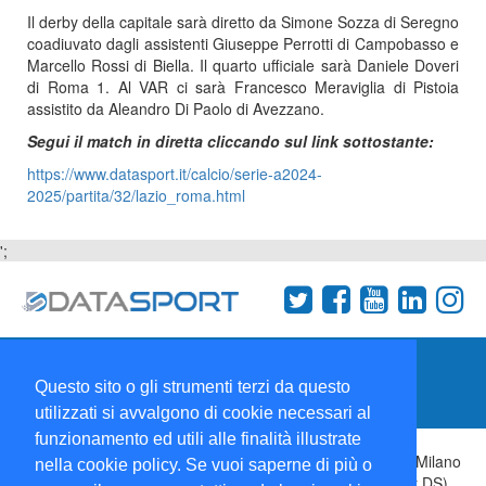
Il derby della capitale sarà diretto da Simone Sozza di Seregno
coadiuvato dagli assistenti Giuseppe Perrotti di Campobasso e
Marcello Rossi di Biella. Il quarto ufficiale sarà Daniele Doveri
di Roma 1. Al VAR ci sarà Francesco Meraviglia di Pistoia
assistito da Aleandro Di Paolo di Avezzano.
Segui il match in diretta cliccando sul link sottostante:
https://www.datasport.it/calcio/serie-a2024-
2025/partita/32/lazio_roma.html
';
Termini e condizioni
Chi siamo
Network
Questo sito o gli strumenti terzi da questo
Collabora con noi
utilizzati si avvalgono di cookie necessari al
funzionamento ed utili alle finalità illustrate
Copyright 1995-2026 ©
Wise Srl
Via Palmanova 8 20132 Milano
nella cookie policy. Se vuoi saperne di più o
Italia - P. IVA 09072090963 | ISSN: 2499-2925 (DataSport DS)