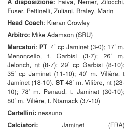
A disposizione:
Faiva, Nemer, Zilocchi,
Fuser, Pettinelli, Zuliani, Braley, Marin
Head Coach
: Kieran Crowley
Arbitro:
Mike
Adamson (SRU)
Marcatori
:
PT
4’ cp Jaminet (3-0); 17’ m.
Menoncello, t. Garbisi (3-7); 26’ m.
Jelonch, nt (8-7); 29’ cp Garbisi (8-10);
35’ cp Jaminet (11-10); 40’ m. Vilière, t
Jaminet (18-10).
ST
48’ m. Vilière, nt (23-
10);
78’ m. Penaud, t. Jaminet (30-10);
80’ m. Vilière, t. Ntamack (37-10)
Cartellini:
nessuno
Calciatori:
Jaminet (FRA)