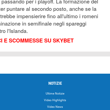
do passando per i playoff. La formazione del
er puntare al secondo posto, anche se la
rebbe impensierire fino all'ultimo i romeni
inazione in semifinale negli spareggi
ro l'Islanda.
I E SCOMMESSE SU SKYBET
NOTIZIE
Ultime Notizie
Video Highlights
i
Video News