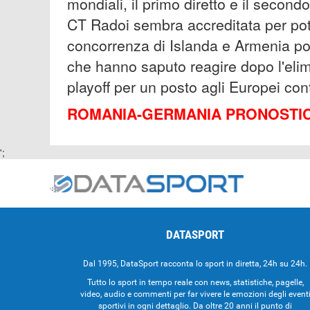
mondiali, il primo diretto e il secon
CT Radoi sembra accreditata per pot
concorrenza di Islanda e Armenia pot
che hanno saputo reagire dopo l'elim
playoff per un posto agli Europei cont
ROMANIA-GERMANIA PRONOSTIC
';
DATASPORT
Dal 1995, DataSport racconta lo sport in diretta, 24h su 24h.
Tutto lo sport in tempo reale con news, statistiche, pagelle,
video, audio e commenti per far vivere le emozioni degli event
sportivi in ogni dettaglio. Da oltre 20 anni il punto di