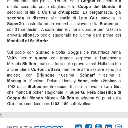
E' abbonata alla piazza d'onore Sofia
Goggia
che centra il
quinto secondo posto stagionale in
Coppa del Mondo
, il
secondo di fila a
Cortina d'Ampezzo
. La bergamasca, già
seconda
in
discesa
alle spalle di Lara
Gut
, stavolta in
SuperG
è costretta ad arrendersi alla slovena Ilka
Stuhec
per
soli 31 centesimi. Ancora niente vittoria dunque per l'azzurra
arrivata all'ottavo podio stagionale nell'ultima gara prima dei
Mondiali di St. Moritz
.
Sul podio con
Stuhec
e Sofia
Goggia
c'è l'austriaca Anna
Veith
mentre
quarta
, con grande sorpresa, è l'americana
Mikaela
Shiffrin
, mai così forte nelle prove veloci. Nella top ten
anche Elena
Curtoni
,
ottava
, mentre le altre azzurre sono più
indietro, con
Brignone
16esima,
Schnarf
17esima e
Marsaglia
19esima. Delude Lindsey
Vonn
, solo
12esima
a
1"43 dalla
Stuhec
mentre
esce
di pista la favorita Lara
Gut
che manca il poker stagionale in
SuperG
. Nella
classifica
di
Coppa del Mondo
Mikaela
Shiffrin
guadagna 50 punti sulla
Gut
e ora conduce con
1103
,
+80
sull'elvetica.
';