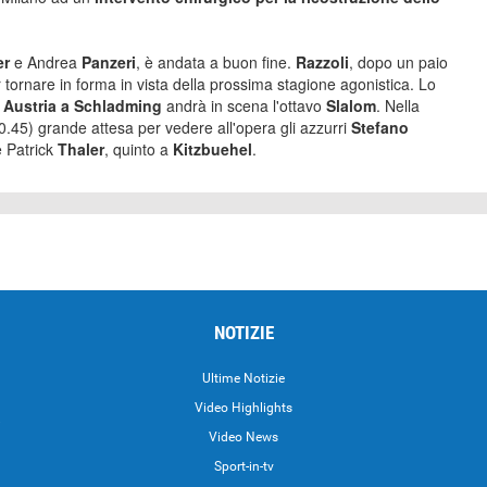
er
e Andrea
Panzeri
, è andata a buon fine.
Razzoli
, dopo un paio
 tornare in forma in vista della prossima stagione agonistica. Lo
Austria a Schladming
andrà in scena l'ottavo
Slalom
. Nella
.45) grande attesa per vedere all'opera gli azzurri
Stefano
e Patrick
Thaler
, quinto a
Kitzbuehel
.
NOTIZIE
Ultime Notizie
Video Highlights
i
Video News
Sport-in-tv