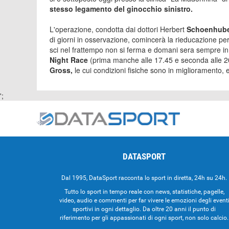
stesso legamento del ginocchio sinistro.
L'operazione, condotta dai dottori Herbert
Schoenhub
di giorni in osservazione, comincerà la rieducazione per
sci nel frattempo non si ferma e domani sera sempre in
Night Race
(prima manche alle 17.45 e seconda alle 20
Gross,
le cui condizioni fisiche sono in miglioramento, 
';
DATASPORT
Dal 1995, DataSport racconta lo sport in diretta, 24h su 24h.
Tutto lo sport in tempo reale con news, statistiche, pagelle,
video, audio e commenti per far vivere le emozioni degli event
sportivi in ogni dettaglio. Da oltre 20 anni il punto di
riferimento per gli appassionati di ogni sport, non solo calcio.