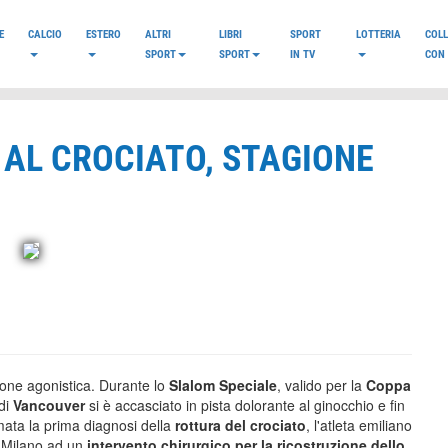
E
CALCIO
ESTERO
ALTRI
LIBRI
SPORT
LOTTERIA
COL
SPORT
SPORT
IN TV
CON 
 AL CROCIATO, STAGIONE
ione agonistica. Durante lo
Slalom Speciale
, valido per la
Coppa
di
Vancouver
si è accasciato in pista dolorante al ginocchio e fin
ata la prima diagnosi della
rottura del crociato
, l'atleta emiliano
i Milano ad un
intervento chirurgico per la ricostruzione dello