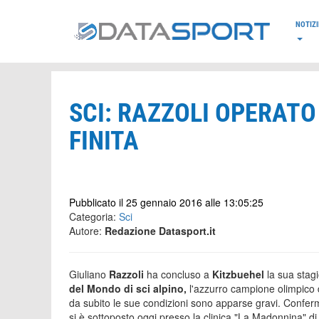
*/
NOTIZI
SCI: RAZZOLI OPERATO
FINITA
Pubblicato il 25 gennaio 2016 alle 13:05:25
Categoria:
Sci
Autore:
Redazione Datasport.it
Giuliano
Razzoli
ha concluso a
Kitzbuehel
la sua stag
del Mondo di sci alpino,
l'azzurro campione olimpico 
da subito le sue condizioni sono apparse gravi. Conferm
si è sottoposto oggi presso la clinica "La Madonnina" d