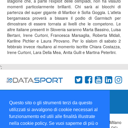
stagione che, a parte l'exploit delle olimpiadi, non ha vissuto
momenti particolarmente brillanti. Chi sarà ai blocchi di
partenza del super gigante di Maribor è Sofia Goggia. L'atleta
bergamasca proverà a bissare il podio di Garmisch per
dimostrare di essere tornata ai livelli che le competono. Le
altre italiane presenti in Slovenia saranno Marta Bassino, Luisa
Bertani, Irene Curtoni, Francesca Marsaglia, Roberta Midali,
Kariline Pichler e Laura Pirovano. Per lo slalom di sabato 2
febbraio invece risultano al momento iscritte Chiara Costazza,
Irene Curtoni, Lara Della Mea, Anita Gulli e Martina Peterlini.
';
Termini e condizioni
Chi siamo
Network
Questo sito o gli strumenti terzi da questo
Collabora con noi
utilizzati si avvalgono di cookie necessari al
funzionamento ed utili alle finalità illustrate
Copyright 1995-2026 ©
Wise Srl
Via Palmanova 8 20132 Milano
nella cookie policy. Se vuoi saperne di più o