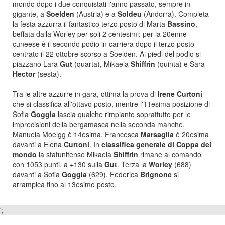
mondo dopo i due conquistati l'anno passato, sempre in
gigante, a
Soelden
(Austria) e a
Soldeu
(Andorra). Completa
la festa azzurra il fantastico terzo posto di Marta
Bassino
,
beffata dalla Worley per soli 2 centesimi: per la 20enne
cuneese è il secondo podio in carriera dopo il terzo posto
centrato il 22 ottobre scorso a Soelden. Ai piedi del podio si
piazzano Lara
Gut
(quarta), Mikaela
Shiffrin
(quinta) e Sara
Hector
(sesta).
Tra le altre azzurre in gara, ottima la prova di
Irene Curtoni
che si classifica all'ottavo posto, mentre l'11esima posizione di
Sofia
Goggia
lascia qualche rimpianto soprattutto per le
imprecisioni della bergamasca nella seconda manche.
Manuela Moelgg è 14esima, Francesca
Marsaglia
è 20esima
davanti a Elena
Curtoni
. In
classifica generale
di Coppa del
mondo
la statunitense Mikaela
Shiffrin
rimane al comando
con 1053 punti, a +130 sulla
Gut
. Terza la
Worley
(688)
davanti a Sofia
Goggia
(629). Federica
Brignone
si
arrampica fino al 13esimo posto.
';