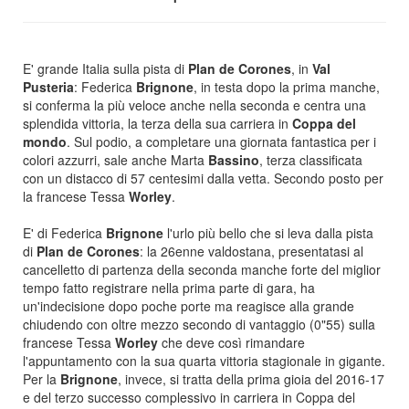
E' grande Italia sulla pista di
Plan de Corones
, in
Val
Pusteria
: Federica
Brignone
, in testa dopo la prima manche,
si conferma la più veloce anche nella seconda e centra una
splendida vittoria, la terza della sua carriera in
Coppa del
mondo
. Sul podio, a completare una giornata fantastica per i
colori azzurri, sale anche Marta
Bassino
, terza classificata
con un distacco di 57 centesimi dalla vetta. Secondo posto per
la francese Tessa
Worley
.
E' di Federica
Brignone
l'urlo più bello che si leva dalla pista
di
Plan de Corones
: la 26enne valdostana, presentatasi al
cancelletto di partenza della seconda manche forte del miglior
tempo fatto registrare nella prima parte di gara, ha
un'indecisione dopo poche porte ma reagisce alla grande
chiudendo con oltre mezzo secondo di vantaggio (0"55) sulla
francese Tessa
Worley
che deve così rimandare
l'appuntamento con la sua quarta vittoria stagionale in gigante.
Per la
Brignone
, invece, si tratta della prima gioia del 2016-17
e del terzo successo complessivo in carriera in Coppa del