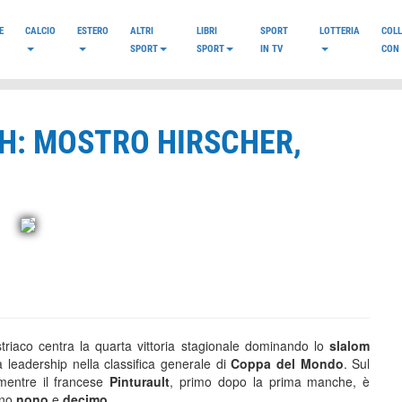
E
CALCIO
ESTERO
ALTRI
LIBRI
SPORT
LOTTERIA
COL
SPORT
SPORT
IN TV
CON 
CH: MOSTRO HIRSCHER,
striaco centra la quarta vittoria stagionale dominando lo
slalom
 leadership nella classifica generale di
Coppa del Mondo
. Sul
mentre il francese
Pinturault
, primo dopo la prima manche, è
no
nono
e
decimo
.