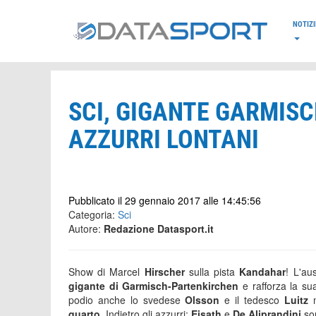
*/
NOTIZI
SCI, GIGANTE GARMIS
AZZURRI LONTANI
Pubblicato il 29 gennaio 2017 alle 14:45:56
Categoria:
Sci
Autore:
Redazione Datasport.it
Show di Marcel
Hirscher
sulla pista
Kandahar
! L'au
gigante di Garmisch-Partenkirchen
e rafforza la sua
podio anche lo svedese
Olsson
e il tedesco
Luitz
quarto
. Indietro gli azzurri:
Eisath
e
De Aliprandini
so