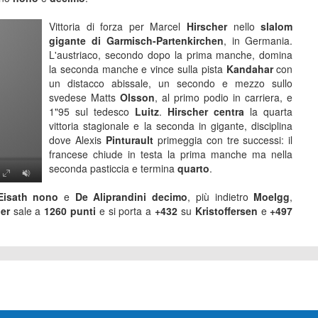
Vittoria di forza per Marcel
Hirscher
nello
slalom
gigante di Garmisch-Partenkirchen
, in Germania.
L'austriaco, secondo dopo la prima manche, domina
la seconda manche e vince sulla pista
Kandahar
con
un distacco abissale, un secondo e mezzo sullo
svedese Matts
Olsson
, al primo podio in carriera, e
1"95 sul tedesco
Luitz
.
Hirscher centra
la quarta
vittoria stagionale e la seconda in gigante, disciplina
dove Alexis
Pinturault
primeggia con tre successi: il
francese chiude in testa la prima manche ma nella
seconda pasticcia e termina
quarto
.
Eisath
nono
e
De Aliprandini
decimo
, più indietro
Moelgg
,
her
sale a
1260 punti
e si porta a
+432
su
Kristoffersen
e
+497