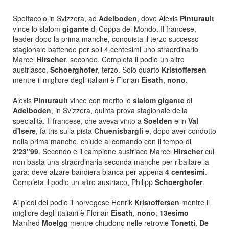
Spettacolo in Svizzera, ad
Adelboden
, dove Alexis
Pinturault
vince lo slalom
gigante
di Coppa del Mondo. Il francese,
leader dopo la prima manche, conquista il terzo successo
stagionale battendo per soli 4 centesimi uno straordinario
Marcel
Hirscher
, secondo. Completa il podio un altro
austriasco,
Schoerghofer
, terzo. Solo quarto
Kristoffersen
mentre il migliore degli italiani è Florian
Eisath
,
nono
.
Alexis
Pinturault
vince con merito lo
slalom gigante
di
Adelboden
, in Svizzera, quinta prova stagionale della
specialità. Il francese, che aveva vinto a
Soelden
e in
Val
d'Isere
, fa tris sulla pista
Chuenisbargli
e, dopo aver condotto
nella prima manche, chiude al comando con il tempo di
2'23"99
. Secondo è il campione austriaco Marcel
Hirscher
cui
non basta una straordinaria seconda manche per ribaltare la
gara: deve alzare bandiera bianca per appena
4 centesimi
.
Completa il podio un altro austriaco, Philipp
Schoerghofer
.
Ai piedi del podio il norvegese Henrik
Kristoffersen
mentre il
migliore degli italiani è Florian
Eisath
,
nono
;
13esimo
Manfred
Moelgg
mentre chiudono nelle retrovie
Tonetti
,
De