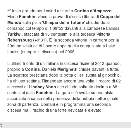
E' festa grande per i colori azzurri a
Cortina d'Ampezzo.
Elena
Fanchini
vince la prova di discesa libera di
Coppa del
Mondo
sulla pista
'Olimpia delle Tofane'
chiudendo al
comando col tempo di 1'09"53 davanti alla canadese Larissa
Yurkiw
, staccata di 15 centesimi e alla tedesca Viktoria
Rebensburg
(+0"31). E' la seconda vittoria in carriera per la
29enne sciatrice di Lovere dopo quella conquistata a Lake
Louise (sempre in discesa) nel 2005.
L'ultimo trionfo di un'italiana in discesa risale al 2012 quando,
proprio a
Cortina
, Daniela
Merighetti
chiuse davanti a tutte.
La sciatrice bresciana dopo la botta di ieri subita al ginocchio,
ha chiuso settima. Rimandato ancora una volta il record di 62
successi di
Lindsey
Vonn
che chiude soltanto decima a 88
centesimi dalla
Fanchini
. La gara si è svolta su una pista
accorciata a causa della presenza della nebbia nell'originale
zona di partenza. Domani è in programma una seconda
discesa ma il rischio di una forte nevicata è elevato.
';