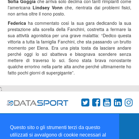
Sofia Goggia
che arriva solo decima con tanti rimpianti come
l'americana
Lindsey Vonn
che, rientrata dai problemi fisici,
non arriva oltre il nono posto.
Federica
ha commentato così la sua gara dedicando la sua
prestazione alla sorella della Fanchini, costretta a fermare la
sua attività agonistica per una grave malattia: “Dedico questa
vittoria a tutta la famiglia Fanchini, che sta passando un brutto
momento per Elena. Era una pista tosta da lasciare andare
perché oggi lo sci sbatteva e bisognava scendere senza
mettere di traverso lo sci. Sono stata brava nonostante
qualche errorino nella parte alta anche perché ultimamente ho
fatto pochi giorni di supergigante”.
';
Termini e condizioni
Chi siamo
Network
Questo sito o gli strumenti terzi da questo
Collabora con noi
utilizzati si avvalgono di cookie necessari al