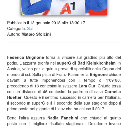
Pubblicato il 13 gennaio 2018 alle 18:30:17
Categoria:
Sci
Autore:
Matteo Sfolcini
Federica Brignone
torna a vincere sul gradino più alto del
podio. L'azzurra trionfa nel
superG di Bad Kleinkirchheim
, in
Austria, valido per la quinta prova di specialità della Coppa del
mondo di sci. Sulla pista di Franz Klammer la
Brignone
chiude
davanti a tutte imponendosi con il tempo di 1'09”80,
precedendo di 18 centesimi la svizzera
Lara Gut
. Chiude terza
con un distacco di 46 centesimi la padrona di casa
Cornelia
Huetter
. Questo è il settimo successo in carriera per l'italiana,
il secondo in superG e il il secondo della sua stagione dopo il
primo posto nel gigante di Lienz che ha chiuso il 2017.
Bene l'altra azzurra
Nadia Fanchini
che chiude al quinto
posto con il migliore risultato stagionale. Deludente invece