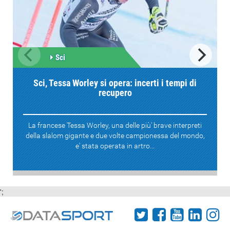
Sci
Sci, Tessa Worley si opera: incerti i tempi di
recupero
La francese Tessa Worley, una delle più' brave interpreti
della slalom gigante e due volte campionessa del mondo,
e' stata operata in artro...
';