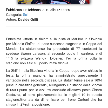
Pubblicato il 2 febbraio 2019 alle 15:02:29
Categoria:
Sci
Autore:
Davide Grilli
Ennesima vittoria in slalom sulla pista di Maribor in Slovenia
per Mikaela Shiffrin, al nono successo stagionale in Coppa del
Mondo. La statunitense ha preceduto di 77 centesimi la
svedese Swenn Larsson, al secondo podio in carriera, e di
1”15 la svizzera Wendy Holdener. Per la prima volta in
stagione non sale sul podio Petra Vlhova.
La Shiffrin, alla 56esima vittoria in Coppa, dopo aver chiuso in
testa la prima manche, ha amministrato agevolmente il
vantaggio nella seconda discesa. La statuinitense sale a 1694
punti in classifica generale, allungando il distacco dalla Vlhova
di 650 i punti. per le azzurre conclude all'ottavo posto Chiara
Costazza, al terzo piazzamento tra le migliori 10 in questa
stagione.Giornata da dimenticare per irene Curtoni che ha
chiuso in 27esima posizione.