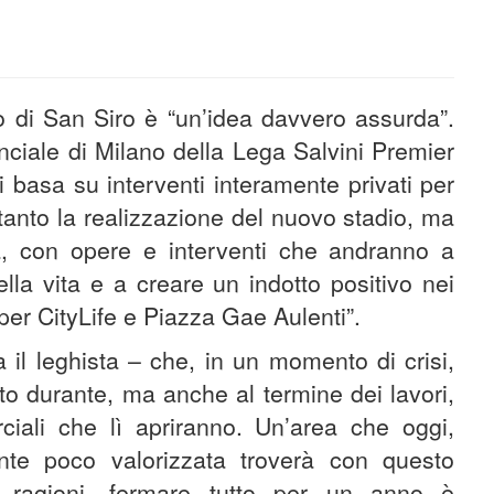
o di San Siro è “un’idea davvero assurda”.
ciale di Milano della Lega Salvini Premier
i basa su interventi interamente privati per
ltanto la realizzazione del nuovo stadio, ma
ona, con opere e interventi che andranno a
lla vita e a creare un indotto positivo nei
per CityLife e Piazza Gae Aulenti”.
ga il leghista – che, in un momento di crisi,
to durante, ma anche al termine dei lavori,
rciali che lì apriranno. Un’area che oggi,
ente poco valorizzata troverà con questo
e ragioni, fermare tutto per un anno è