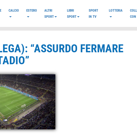
E
CALCIO
ESTERO
ALTRI
LIBRI
SPORT
LOTTERIA
COL
SPORT
SPORT
IN TV
CON 
(LEGA): “ASSURDO FERMARE
TADIO”