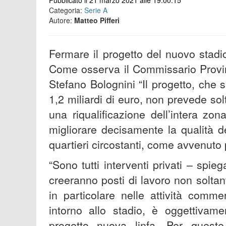
Pubblicato il 21 marzo 2021 alle 19:00:15
Categoria:
Serie A
Autore:
Matteo Pifferi
Fermare il progetto del nuovo stadi
Come osserva il Commissario Provin
Stefano Bolognini “Il progetto, che s
1,2 miliardi di euro, non prevede so
una riqualificazione dell’intera z
migliorare decisamente la qualità de
quartieri circostanti, come avvenuto 
“Sono tutti interventi privati – spie
creeranno posti di lavoro non soltan
in particolare nelle attività comme
intorno allo stadio, è oggettivam
progetto nuova linfa. Per quest