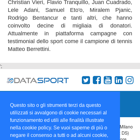
Christian Vieri, Flavio Tranquillo, Juan Cuadrado,
Lele Adani, Samuel Eto'o, Miralem Pjanic,
Rodrigo Bentancur e tanti altri, che hanno
coinvolto decine di migliaia di donatori.
Attualmente in piattaforma campagne con
testimonial dello sport come il campione di tennis
Matteo Berrettini.
';
Termini e condizioni
Chi siamo
Network
Questo sito o gli strumenti terzi da questo
Collabora con noi
utilizzati si avvalgono di cookie necessari al
funzionamento ed utili alle finalità illustrate
Copyright 1995-2026 ©
Wise Srl
Via Palmanova 8 20132 Milano
nella cookie policy. Se vuoi saperne di più o
Italia - P. IVA 09072090963 | ISSN: 2499-2925 (DataSport DS)
negare il consenso a tutti o ad alcuni cookie,
Informazioni e richieste di pubblicità:
Commerciale
| Direttore