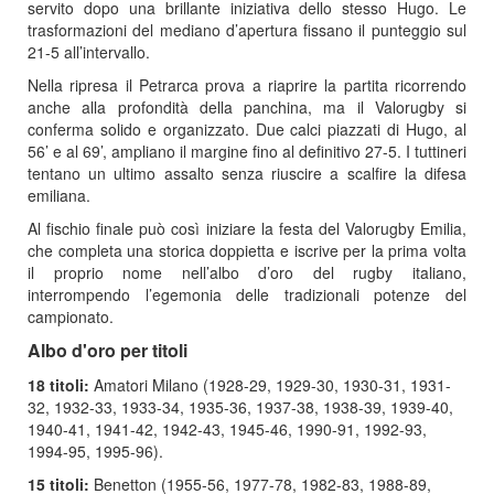
servito dopo una brillante iniziativa dello stesso Hugo. Le
trasformazioni del mediano d’apertura fissano il punteggio sul
21-5 all’intervallo.
Nella ripresa il Petrarca prova a riaprire la partita ricorrendo
anche alla profondità della panchina, ma il Valorugby si
conferma solido e organizzato. Due calci piazzati di Hugo, al
56’ e al 69’, ampliano il margine fino al definitivo 27-5. I tuttineri
tentano un ultimo assalto senza riuscire a scalfire la difesa
emiliana.
Al fischio finale può così iniziare la festa del Valorugby Emilia,
che completa una storica doppietta e iscrive per la prima volta
il proprio nome nell’albo d’oro del rugby italiano,
interrompendo l’egemonia delle tradizionali potenze del
campionato.
Albo d'oro per titoli
18 titoli:
Amatori Milano (1928-29, 1929-30, 1930-31, 1931-
32, 1932-33, 1933-34, 1935-36, 1937-38, 1938-39, 1939-40,
1940-41, 1941-42, 1942-43, 1945-46, 1990-91, 1992-93,
1994-95, 1995-96).
15 titoli:
Benetton (1955-56, 1977-78, 1982-83, 1988-89,