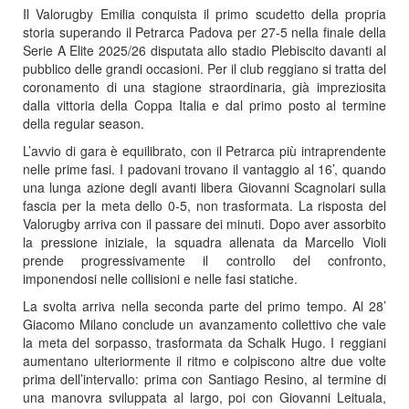
Il Valorugby Emilia conquista il primo scudetto della propria
storia superando il Petrarca Padova per 27-5 nella finale della
Serie A Elite 2025/26 disputata allo stadio Plebiscito davanti al
pubblico delle grandi occasioni. Per il club reggiano si tratta del
coronamento di una stagione straordinaria, già impreziosita
dalla vittoria della Coppa Italia e dal primo posto al termine
della regular season.
L’avvio di gara è equilibrato, con il Petrarca più intraprendente
nelle prime fasi. I padovani trovano il vantaggio al 16’, quando
una lunga azione degli avanti libera Giovanni Scagnolari sulla
fascia per la meta dello 0-5, non trasformata. La risposta del
Valorugby arriva con il passare dei minuti. Dopo aver assorbito
la pressione iniziale, la squadra allenata da Marcello Violi
prende progressivamente il controllo del confronto,
imponendosi nelle collisioni e nelle fasi statiche.
La svolta arriva nella seconda parte del primo tempo. Al 28’
Giacomo Milano conclude un avanzamento collettivo che vale
la meta del sorpasso, trasformata da Schalk Hugo. I reggiani
aumentano ulteriormente il ritmo e colpiscono altre due volte
prima dell’intervallo: prima con Santiago Resino, al termine di
una manovra sviluppata al largo, poi con Giovanni Leituala,