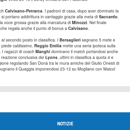
tch
Calvisano-Petrarca
. I padroni di casa, dopo aver dominato la
si portano addirittura in vantaggio grazie alla meta di
Saccardo
.
e la voce grossa grazie alla marcatura di
Minozzi
. Nel finale
0 che regala anche il punto di bonus a
Calvisano
.
a al secondo posto in classifica. I
Bersaglieri
segnano 5 mete e
l piede caldissimo.
Reggio Emilia
mette una seria ipoteca sulla
. I ragazzi di coach
Manghi
dominano il match portandosi anche
a reazione conclusiva dei
Lyons
, ultimi in classifica a quota 4 e
agione regolando San Donà tra le mura amiche del Giulio Onesti di
spugnano il Quaggia imponendosi 23-12 su Mogliano con Maicol
NOTIZIE