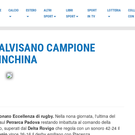
E
CALCIO
ESTERO
ALTRI
LIBRI
SPORT
LOTTERIA
COL
SPORT
SPORT
IN TV
CON 
CALVISANO CAMPIONE
 INCHINA
onato Eccellenza di rugby.
Nella nona giornata, l'ultima del
 sul
Petrarca Padova
restando imbattuta al comando della
o, superati dal
Delta Rovigo
che regola con un sonoro 42-24 il
ggio
vince 26-16 il derby emiliano con Piacenza.