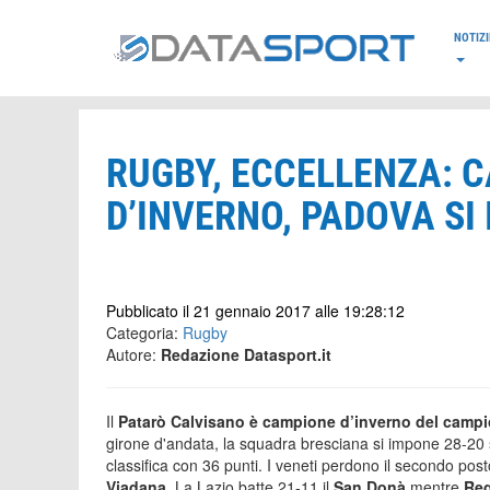
*/
NOTIZI
RUGBY, ECCELLENZA: 
D’INVERNO, PADOVA SI
Pubblicato il 21 gennaio 2017 alle 19:28:12
Categoria:
Rugby
Autore:
Redazione Datasport.it
Il
Patarò Calvisano
è campione d’inverno del campi
girone d'andata, la squadra bresciana si impone 28-20
classifica con 36 punti. I veneti perdono il secondo post
Viadana
. La Lazio batte 21-11 il
San Donà
mentre
Re