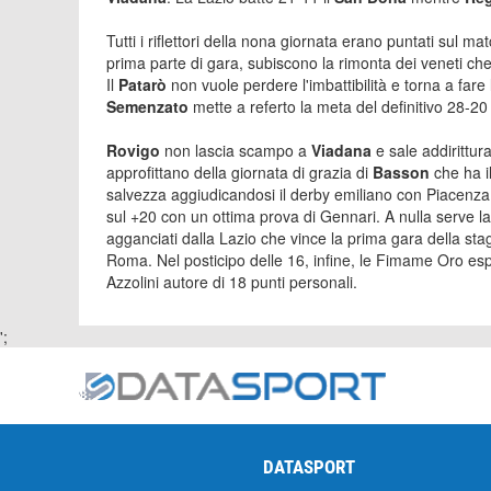
Tutti i riflettori della nona giornata erano puntati sul ma
prima parte di gara, subiscono la rimonta dei veneti che 
Il
Patarò
non vuole perdere l'imbattibilità e torna a far
Semenzato
mette a referto la meta del definitivo 28-2
Rovigo
non lascia scampo a
Viadana
e sale addirittur
approfittano della giornata di grazia di
Basson
che ha i
salvezza aggiudicandosi il derby emiliano con Piacenza
sul +20 con un ottima prova di Gennari. A nulla serve l
agganciati dalla Lazio che vince la prima gara della st
Roma. Nel posticipo delle 16, infine, le Fimame Oro e
Azzolini autore di 18 punti personali.
';
DATASPORT